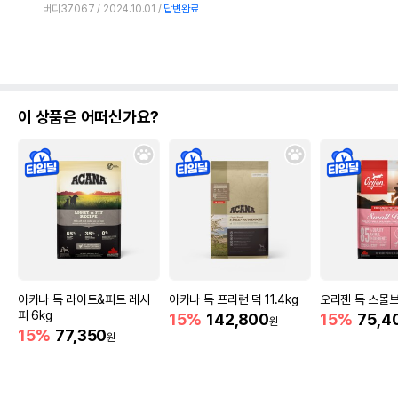
버디37067
2024.10.01
답변완료
이 상품은 어떠신가요?
아카나 독 라이트&피트 레시
아카나 독 프리런 덕 11.4kg
오리젠 독 스몰브
피 6kg
15%
142,800
15%
75,4
원
15%
77,350
원