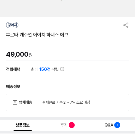
강아지
후르타 캐주얼 에이치 하네스 에코
49,000
원
적립혜택
최대
150점
적립
배송정보
업체배송
결제완료 기준 2 ~ 7일 소요 예정
상품정보
후기
Q&A
0
1