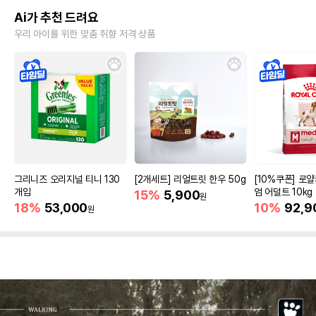
Ai가 추천 드려요
우리 아이를 위한 맞춤 취향 저격 상품
그리니즈 오리지널 티니 130
[2개세트] 리얼트릿 한우 50g
[10%쿠폰] 로
개입
엄 어덜트 10kg
15%
5,900
원
증진
18%
53,000
10%
92,9
원