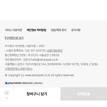
서비스 이용약관
개인정보 처리방침
입점/제휴 문의
공지사항
PC버전으로 보기
주식회사 어바웃펫
대표자명 : 나옥귀
사업자 등록번호 : 120-87-90035
사업자정보확인
통신판매업신고번호 : 제 2025-서울금천-2382호
개인정보관리자 : 김원규 hello@aboutpet.co.kr
서울특별시 금천구 가산디지털2로 144, 현대테라타워 가산DK 507호, 508호 (가산동)
구매안전(에스크로)서비스
© copyright (c) www.aboutpet.co.kr all rights reserved.
장바구니 담기
판매종료
찜