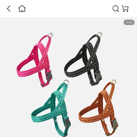
1
/
5