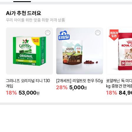
Ai가 추천 드려요
우리 아이를 위한 맞춤 취향 저격 상품
그리니즈 오리지널 티니 130
[2개세트] 리얼트릿 한우 50g
로얄캐닌 독 미디
개입
kg 중형견 면역
28%
5,000
원
18%
53,000
18%
84,9
원