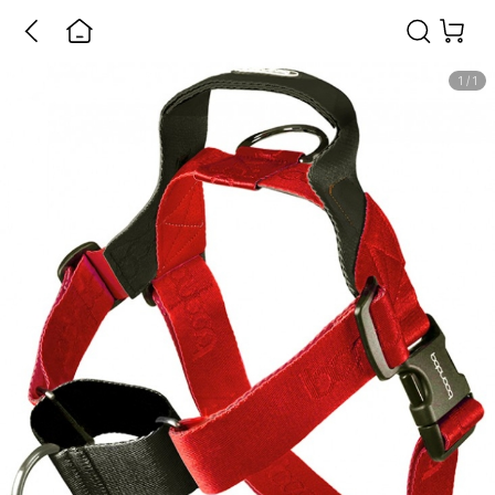
1
/
1