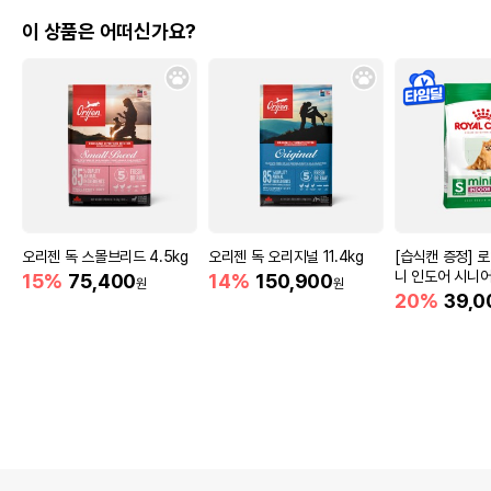
이 상품은 어떠신가요?
오리젠 독 스몰브리드 4.5kg
오리젠 독 오리지널 11.4kg
[습식캔 증정] 
니 인도어 시니어
15%
75,400
14%
150,900
원
원
움
20%
39,0