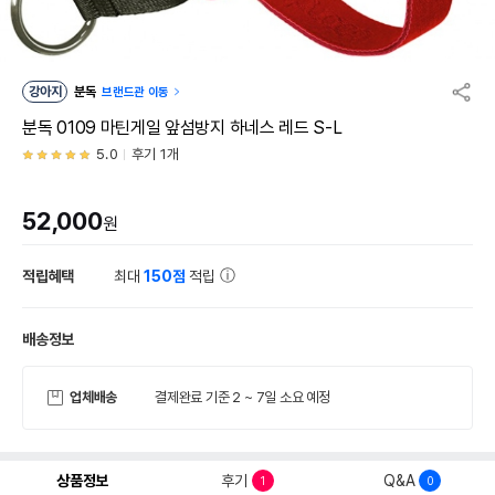
강아지
분독
브랜드관 이동
분독 0109 마틴게일 앞섬방지 하네스 레드 S-L
5.0
후기 1개
52,000
원
적립혜택
최대
150점
적립
배송정보
업체배송
결제완료 기준 2 ~ 7일 소요 예정
상품정보
후기
Q&A
1
0