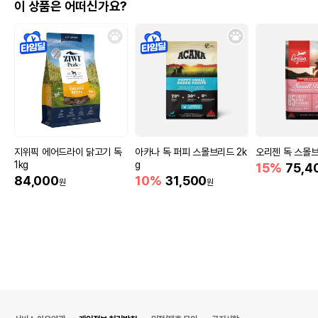
이 상품은 어떠신가요?
지위픽 에어드라이 닭고기 독
아카나 독 퍼피 스몰브리드 2k
오리젠 독 스몰브
1kg
g
15%
75,4
84,000
10%
31,500
원
원