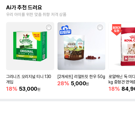
Ai가 추천 드려요
우리 아이를 위한 맞춤 취향 저격 상품
그리니즈 오리지널 티니 130
[2개세트] 리얼트릿 한우 50g
로얄캐닌 독 미디
개입
kg 중형견 면역
28%
5,000
원
18%
53,000
18%
84,9
원