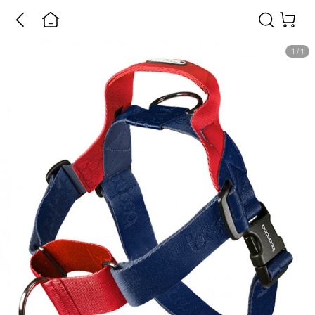
1
/
1