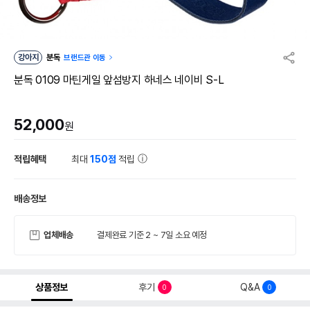
강아지
분독
브랜드관 이동
분독 0109 마틴게일 앞섬방지 하네스 네이비 S-L
52,000
원
적립혜택
최대
150점
적립
배송정보
업체배송
결제완료 기준 2 ~ 7일 소요 예정
상품정보
후기
Q&A
0
0