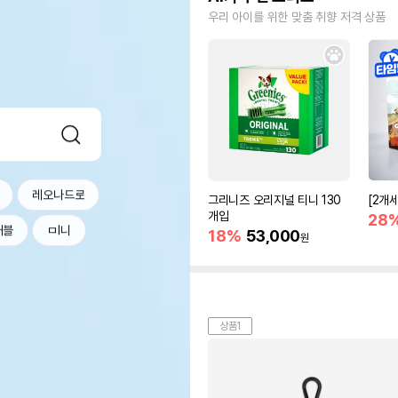
우리 아이를 위한 맞춤 취향 저격 상품
레오나드로
그리니즈 오리지널 티니 130
[2개
개입
28
커블
ㅁl니
18%
53,000
원
상품1