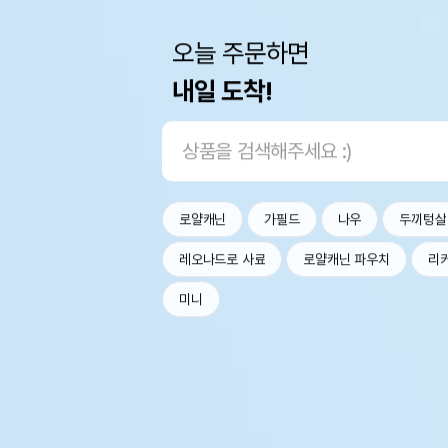
오늘 주문하면
내일 도착!
로얄캐닌
가필드
나우
두끼텅살
레오나드로 사료
로얄캐닌 파우치
리
미니