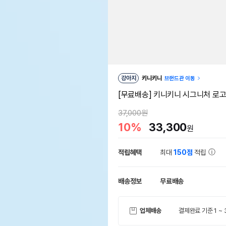
강아지
키니키니
브랜드관 이동
[무료배송] 키니키니 시그니처 로고 
37,000원
10%
33,300
원
적립혜택
최대
150점
적립
배송정보
무료배송
업체배송
결제완료 기준 1 ~