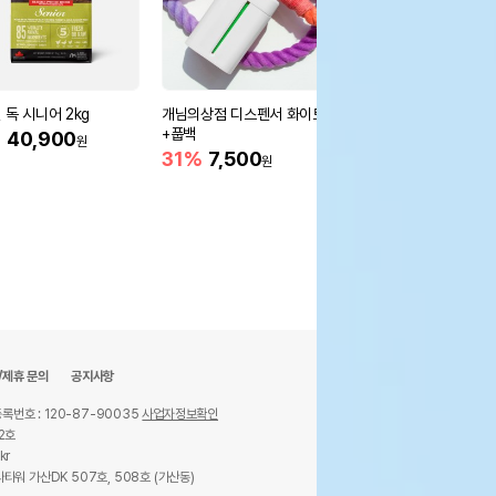
 독 시니어 2kg
개님의상점 디스펜서 화이트
네츄럴코어 독 미트스틱
+풉백
20개입
%
40,900
원
31%
7,500
25%
9,700
원
원
/제휴 문의
공지사항
록번호 : 120-87-90035
사업자정보확인
2호
kr
타워 가산DK 507호, 508호 (가산동)