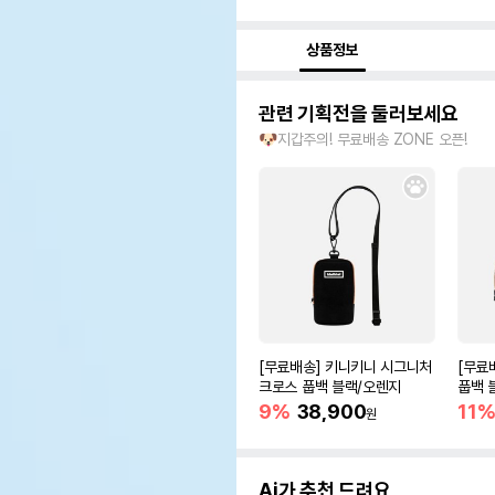
상품정보
관련 기획전을 둘러보세요
🐶지갑주의! 무료배송 ZONE 오픈!
[무료배송] 키니키니 시그니처
[무료
크로스 풉백 블랙/오렌지
풉백 
9%
38,900
11
원
Ai가 추천 드려요