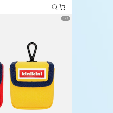
1
/
3