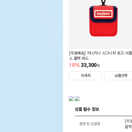
[무료배송] 키니키니 시그니처 로고 서
스 풉백 레드
10
%
33,300
원
자세히
상품선택
상품 필수 정보
[무
품명 및 모델명
풉백