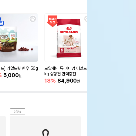
세트] 리얼트릿 한우 50g
로얄캐닌 독 미디엄 어덜트 10
오리젠 독 스몰브리드 4
kg 중형견 면역증진
%
5,000
15%
75,400
원
원
18%
84,900
원
상품2