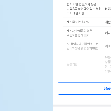
법에 의한 인증,허가 등을
상품
받았음을 확인할수 있는 경우
그에 대한 사항
제조국 또는 원산지
대한
제조자,수입품의 경우
키니
수입자를 함께 표기
AS책임자와 전화번호 또는
어바웃
소비자상담 관련 전화번호
유통
상품
유통기한
단,
유통
상품