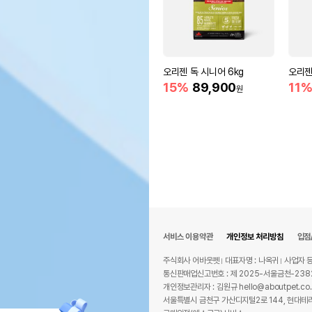
오리젠 독 시니어 6kg
오리젠
15%
89,900
11
원
서비스 이용약관
개인정보 처리방침
입점
주식회사 어바웃펫
대표자명 : 나옥귀
사업자 등
통신판매업신고번호 : 제 2025-서울금천-238
개인정보관리자 : 김원규 hello@aboutpet.co.
서울특별시 금천구 가산디지털2로 144, 현대테라