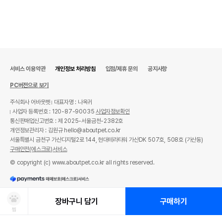
서비스 이용약관
개인정보 처리방침
입점/제휴 문의
공지사항
PC버전으로 보기
주식회사 어바웃펫
대표자명 : 나옥귀
사업자 등록번호 : 120-87-90035
사업자정보확인
통신판매업신고번호 : 제 2025-서울금천-2382호
개인정보관리자 : 김원규 hello@aboutpet.co.kr
서울특별시 금천구 가산디지털2로 144, 현대테라타워 가산DK 507호, 508호 (가산동)
구매안전(에스크로)서비스
© copyright (c) www.aboutpet.co.kr all rights reserved.
장바구니 담기
구매하기
찜