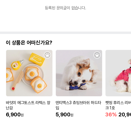
등록된 문의글이 없습니다.
이 상품은 어떠신가요?
바잇미 에그토스트 라텍스 장
덴티맥스3 츄잉브러쉬 하드타
펫띵 후리스 리버
난감
입
크 1호
6,900
5,900
36%
20,9
원
원