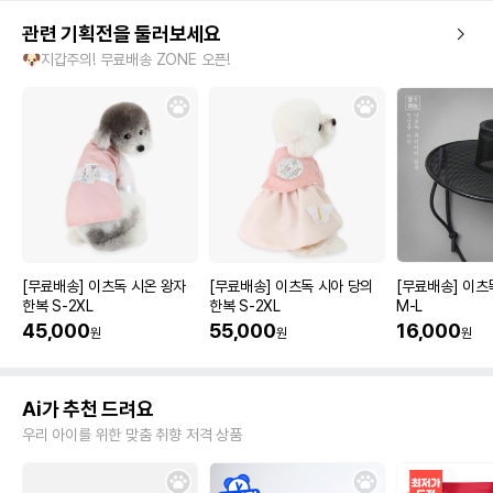
관련 기획전을 둘러보세요
🐶지갑주의! 무료배송 ZONE 오픈!
[무료배송] 이츠독 시온 왕자
[무료배송] 이츠독 시아 당의
[무료배송] 이츠
한복 S-2XL
한복 S-2XL
M-L
45,000
55,000
16,000
원
원
원
Ai가 추천 드려요
우리 아이를 위한 맞춤 취향 저격 상품