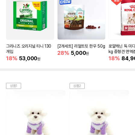
그리니즈 오리지널 티니 130
[2개세트] 리얼트릿 한우 50g
로얄캐닌 독 미디
개입
kg 중형견 면역
28%
5,000
원
18%
53,000
18%
84,9
원
상품1
상품2