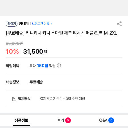
강아지
키니키니
브랜드관 이동
[무료배송] 키니키니 키니 스마일 체크 티셔츠 퍼플/민트 M-2XL
35,000원
10%
31,500
원
적립혜택
최대
150점
적립
배송정보
무료배송
업체배송
결제완료 기준 1 ~ 3일 소요 예정
상품정보
후기
Q&A
0
0