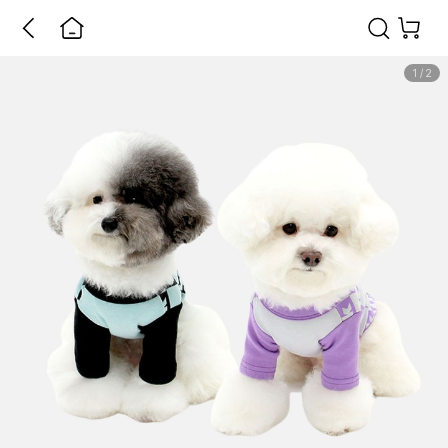
1
/
2