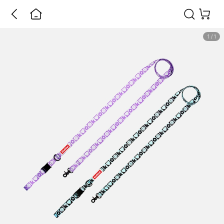
1
/
1