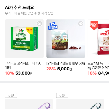
Ai가 추천 드려요
우리 아이를 위한 맞춤 취향 저격 상품
그리니즈 오리지널 티니 130
[2개세트] 리얼트릿 한우 50g
로얄캐닌 독 미디
개입
kg 중형견 면역
28%
5,000
원
18%
53,000
18%
84,9
원
상품1
상품2