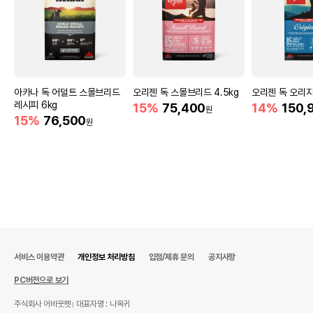
아카나 독 어덜트 스몰브리드
오리젠 독 스몰브리드 4.5kg
오리젠 독 오리지널
레시피 6kg
15%
75,400
14%
150,
원
15%
76,500
원
서비스 이용약관
개인정보 처리방침
입점/제휴 문의
공지사항
PC버전으로 보기
주식회사 어바웃펫
대표자명 : 나옥귀