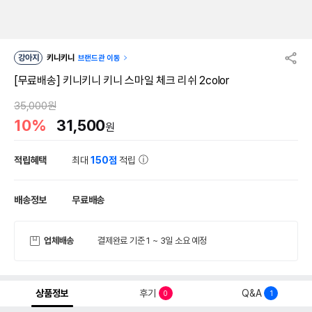
강아지
키니키니
브랜드관 이동
[무료배송] 키니키니 키니 스마일 체크 리쉬 2color
35,000원
10%
31,500
원
적립혜택
최대
150점
적립
배송정보
무료배송
업체배송
결제완료 기준 1 ~ 3일 소요 예정
상품정보
후기
Q&A
0
1