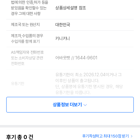
법에 의한 인증,허가 등을
상품상세설명 참조
받았음을 확인할수 있는
경우 그에 대한 사항
제조국 또는 원산지
대한민국
제조자,수입품의 경우
키니키니
수입자를 함께 표기
AS책임자와 전화번호
어바웃펫 // 1644-9601
또는 소비자상담 관련
전화번호
유통기한이 최소 2026.12.04이거나 그
이후인 상품이 출고됩니다.
유통기한
단, 상품명에 유통기한 명시된 경우, 해당
유통기한을 따릅니다.
상품정보 더보기
후기 총
0
건
후기작성하고 최대 150점 받기