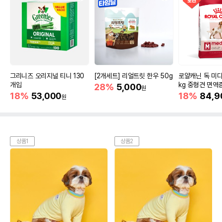
그리니즈 오리지널 티니 130
[2개세트] 리얼트릿 한우 50g
로얄캐닌 독 미디
개입
kg 중형견 면역
28%
5,000
원
18%
53,000
18%
84,9
원
상품1
상품2