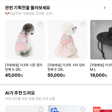
관련 기획전을 둘러보세요
🐶지갑주의! 무료배송 ZONE 오픈!
[무료배송] 이츠독 시온 왕자
[무료배송] 이츠독 시아 당의
[무료배송] 이츠
한복 S-2XL
한복 S-2XL
M-L
45,000
55,000
16,000
원
원
원
Ai가 추천 드려요
우리 아이를 위한 맞춤 취향 저격 상품