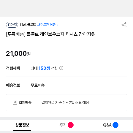
강아지
flot 플로트
브랜드관 이동
[무료배송] 플로트 레인보우코지 티셔츠 강아지옷
21,000
원
적립혜택
최대
150점
적립
배송정보
무료배송
업체배송
결제완료 기준 2 ~ 7일 소요 예정
상품정보
후기
Q&A
0
0