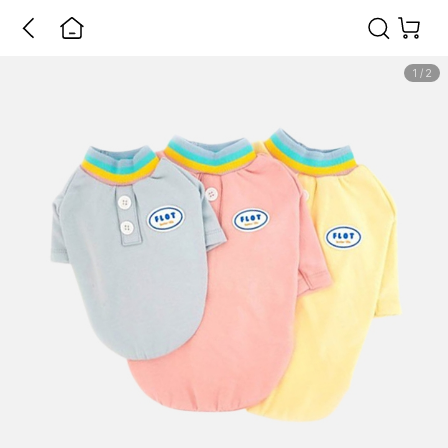
1
/
2