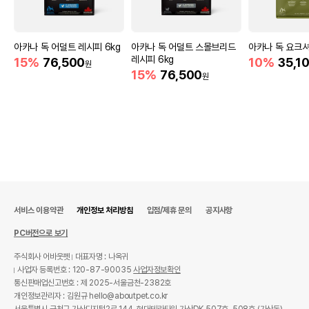
아카나 독 어덜트 레시피 6kg
아카나 독 어덜트 스몰브리드
아카나 독 요크셔
레시피 6kg
15%
76,500
10%
35,1
원
15%
76,500
원
서비스 이용약관
개인정보 처리방침
입점/제휴 문의
공지사항
PC버전으로 보기
주식회사 어바웃펫
대표자명 : 나옥귀
사업자 등록번호 : 120-87-90035
사업자정보확인
통신판매업신고번호 : 제 2025-서울금천-2382호
개인정보관리자 : 김원규 hello@aboutpet.co.kr
서울특별시 금천구 가산디지털2로 144, 현대테라타워 가산DK 507호, 508호 (가산동)