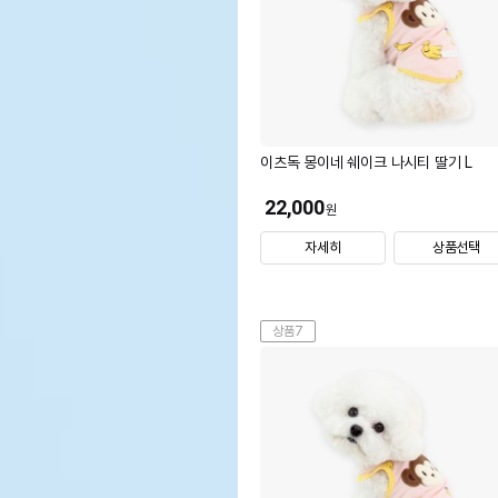
이츠독 몽이네 쉐이크 나시티 딸기 L
22,000
원
자세히
상품선택
상품7