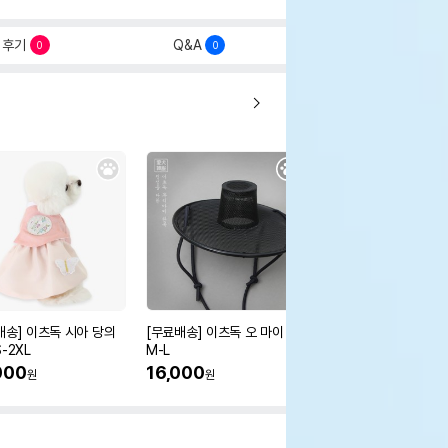
후기
Q&A
0
0
배송] 이츠독 시아 당의
[무료배송] 이츠독 오 마이 갓
[무료배송] 이츠독 몽뚜
-2XL
M-L
즈 아노락 점퍼
000
16,000
38,000
원
원
원