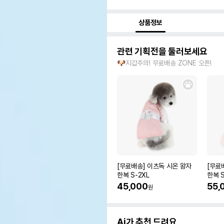
상품정보
관련 기획전을 둘러보세요
🐶지갑주의! 무료배송 ZONE 오픈!
[무료배송] 이츠독 시온 왕자
[무료
한복 S-2XL
한복 S
45,000
55,
원
Ai가 추천 드려요