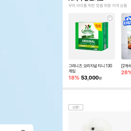
우리 아이를 위한 맞춤 취향 저격 상품
그리니즈 오리지널 티니 130
[2개
개입
28
18%
53,000
원
상품1