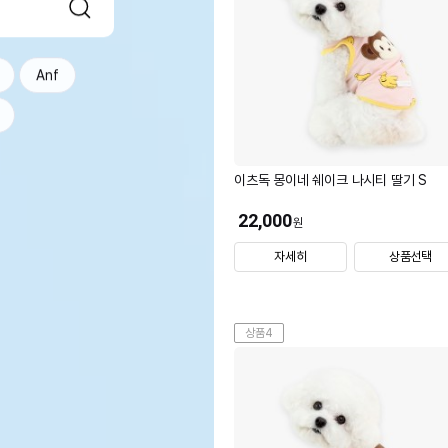
Anf
이츠독 몽이네 쉐이크 나시티 딸기 S
22,000
원
자세히
상품선택
상품4