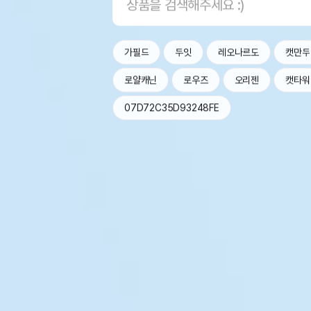
가필드
두잇
레오나르도
캣만두
로얄캐닌
로우즈
오리젠
캣타워
07D72C35D93248FE