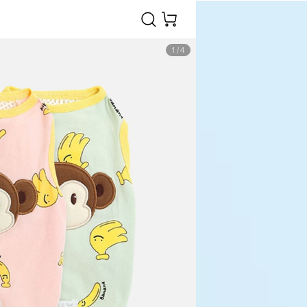
1
/
4