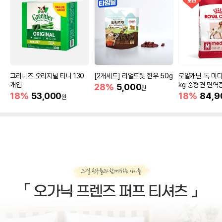
그리니즈 오리지널 티니 130
[2개세트] 리얼트릿 한우 50g
로얄캐닌 독 미디
개입
kg 중형견 면역
28%
5,000
원
18%
53,000
18%
84,9
원