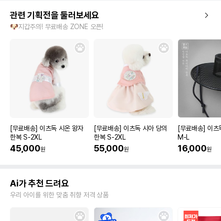
관련 기획전을 둘러보세요
🐶지갑주의! 무료배송 ZONE 오픈!
[무료배송] 이츠독 시온 왕자
[무료배송] 이츠독 시아 당의
[무료배송] 이츠
한복 S-2XL
한복 S-2XL
M-L
45,000
55,000
16,000
원
원
원
Ai가 추천 드려요
우리 아이를 위한 맞춤 취향 저격 상품