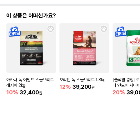
이 상품은 어떠신가요?
아카나 독 어덜트 스몰브리드
오리젠 독 스몰브리드 1.8kg
[습식캔 증정] 
레시피 2kg
니 인도어 시니어
12%
39,200
원
움
10%
32,400
20%
39,0
원