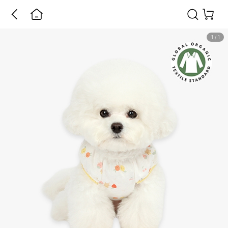
1
/
1