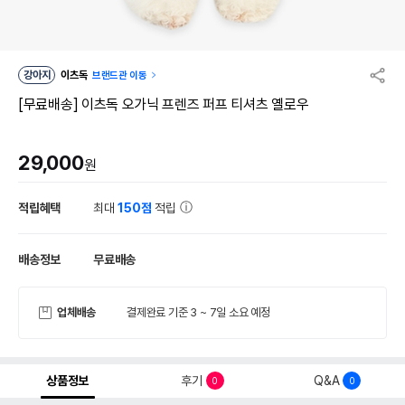
강아지
이츠독
브랜드관 이동
[무료배송] 이츠독 오가닉 프렌즈 퍼프 티셔츠 옐로우
29,000
원
적립혜택
최대
150점
적립
배송정보
무료배송
업체배송
결제완료 기준 3 ~ 7일 소요 예정
상품정보
후기
Q&A
0
0