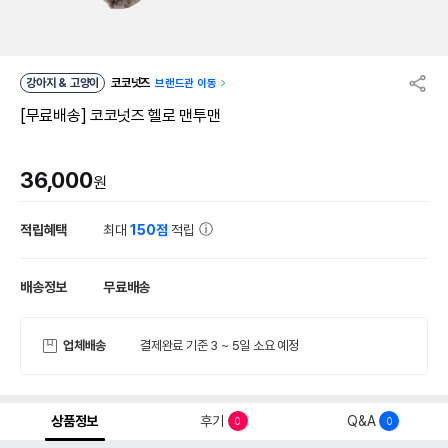
강아지 & 고양이
코코넛즈
브랜드관 이동
[무료배송] 코코넛즈 헬로 맨투맨
36,000
원
적립혜택
최대
150점
적립
배송정보
무료배송
업체배송
결제완료 기준 3 ~ 5일 소요 예정
상품정보
후기
Q&A
0
0