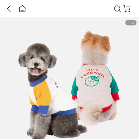
1
/
3