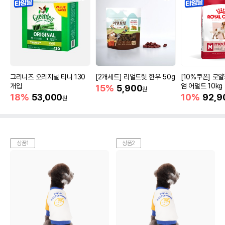
그리니즈 오리지널 티니 130
[2개세트] 리얼트릿 한우 50g
[10%쿠폰] 로
개입
엄 어덜트 10kg
15%
5,900
원
증진
18%
53,000
10%
92,9
원
상품1
상품2