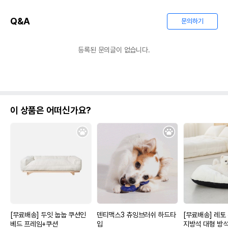
Q&A
문의하기
등록된 문의글이 없습니다.
이 상품은 어떠신가요?
[무료배송] 두잇 눕눕 쿠션인
덴티맥스3 츄잉브러쉬 하드타
[무료배송] 레토
베드 프레임+쿠션
입
지방석 대형 방석 