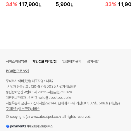
m)
34%
117,900
5,900
33%
11,9
원
원
서비스 이용약관
개인정보 처리방침
입점/제휴 문의
공지사항
PC버전으로 보기
주식회사 어바웃펫
대표자명 : 나옥귀
사업자 등록번호 : 120-87-90035
사업자정보확인
통신판매업신고번호 : 제 2025-서울금천-2382호
개인정보관리자 : 김원규 hello@aboutpet.co.kr
서울특별시 금천구 가산디지털2로 144, 현대테라타워 가산DK 507호, 508호 (가산동)
구매안전(에스크로)서비스
© copyright (c) www.aboutpet.co.kr all rights reserved.