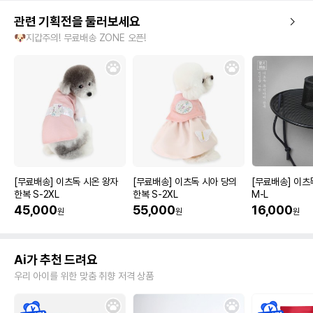
관련 기획전을 둘러보세요
🐶지갑주의! 무료배송 ZONE 오픈!
[무료배송] 이츠독 시온 왕자
[무료배송] 이츠독 시아 당의
[무료배송] 이츠
한복 S-2XL
한복 S-2XL
M-L
45,000
55,000
16,000
원
원
원
Ai가 추천 드려요
우리 아이를 위한 맞춤 취향 저격 상품