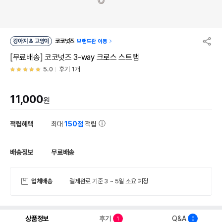
강아지 & 고양이
코코넛즈
브랜드관 이동
[무료배송] 코코넛즈 3-way 크로스 스트랩
5.0
후기 1개
11,000
원
적립혜택
최대
150점
적립
배송정보
무료배송
업체배송
결제완료 기준 3 ~ 5일 소요 예정
상품정보
후기
Q&A
1
0