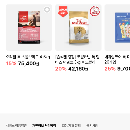
오리젠 독 스몰브리드 4.5kg
[습식캔 증정] 로얄캐닌 독 말
네츄럴코어 독 
티즈 어덜트 3kg 피모관리
20개입
15%
75,400
원
20%
42,160
25%
9,70
원
서비스 이용약관
개인정보 처리방침
입점/제휴 문의
공지사항