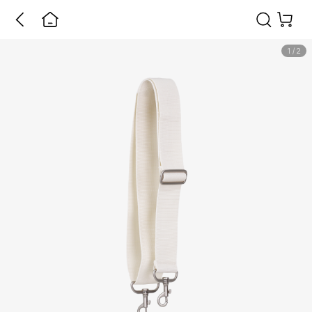
1
/
2