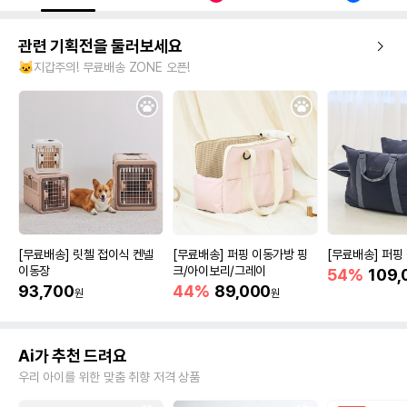
관련 기획전을 둘러보세요
🐱지갑주의! 무료배송 ZONE 오픈!
[무료배송] 릿첼 접이식 켄넬
[무료배송] 퍼핑 이동가방 핑
[무료배송] 퍼핑
이동장
크/아이보리/그레이
54%
109,
93,700
44%
89,000
원
원
Ai가 추천 드려요
우리 아이를 위한 맞춤 취향 저격 상품