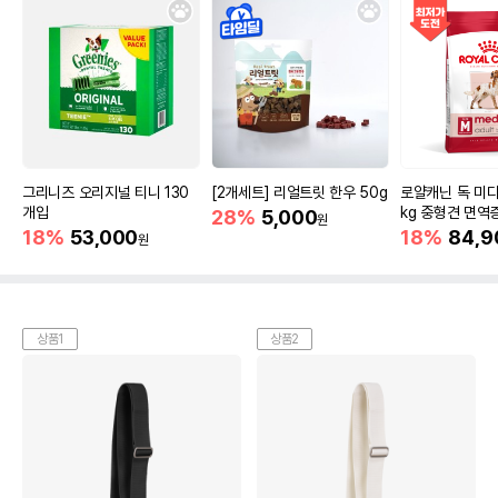
그리니즈 오리지널 티니 130
[2개세트] 리얼트릿 한우 50g
로얄캐닌 독 미디
개입
kg 중형견 면역
28%
5,000
원
18%
53,000
18%
84,9
원
상품1
상품2