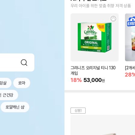
우리 아이를 위한 맞춤 취향 저격 상품
그리니즈 오리지널 티니 130
[2개
개입
28
18%
53,000
원
텅살
로마
닌 근건강
로얄캐닌 샴
상품1