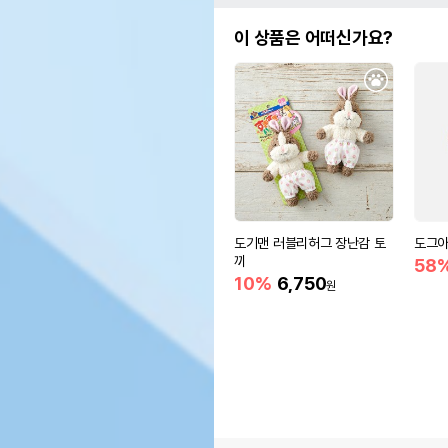
이 상품은 어떠신가요?
도기맨 러블리허그 장난감 토
도그아
끼
58
10%
6,750
원