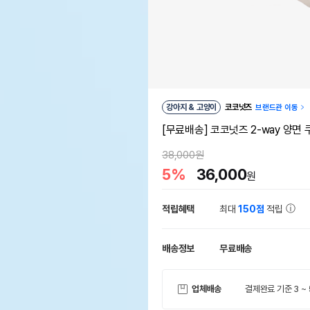
강아지 & 고양이
코코넛즈
브랜드관 이동
[무료배송] 코코넛즈 2-way 양면
38,000원
5%
36,000
원
적립혜택
최대
150점
적립
배송정보
무료배송
업체배송
결제완료 기준 3 ~