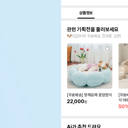
상품정보
관련 기획전을 둘러보세요
🐶지갑주의! 무료배송 ZONE 오픈!
[무료배송] 멍해묘해 꽃잠방석
[무료
석 애
22,000
원
50
Ai가 추천 드려요