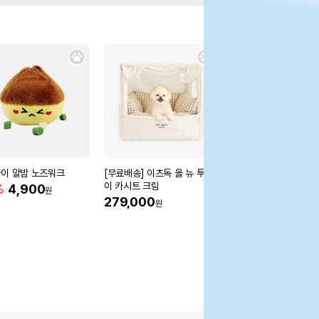
이 알밤 노즈워크
[무료배송] 이츠독 올 뉴 투웨
[무료배송] 이츠독 올 
이 카시트 크림
이 카시트 네이비
%
4,900
원
279,000
279,000
원
원