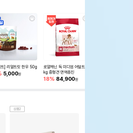
세트] 리얼트릿 한우 50g
로얄캐닌 독 미디엄 어덜트 10
오리젠 독 스몰브리드 4
kg 중형견 면역증진
%
5,000
15%
75,400
원
원
18%
84,900
원
상품2