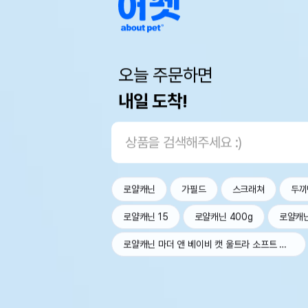
오늘 주문하면
내일 도착!
로얄캐닌
가필드
스크래쳐
두끼
로얄캐닌 15
로얄캐닌 400g
로얄캐
로얄캐닌 마더 앤 베이비 캣 울트라 소프트 무스 트레이 100g