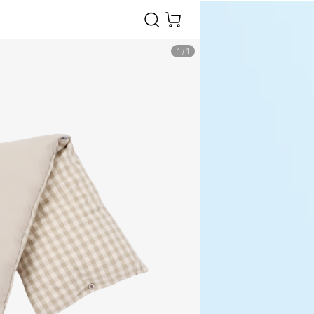
1
/
1