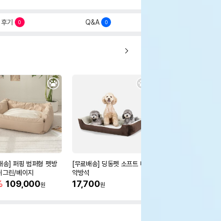
후기
Q&A
0
0
배송] 퍼핑 범퍼형 펫방
[무료배송] 딩동펫 소프트 마
[무료배송] 딩동펫 반
쉬그린/베이지
약방석
해바라기 도넛방석 5col
-L
%
109,000
17,700
50%
10,700
원
원
원