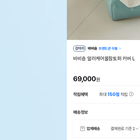
강아지
바비숑
브랜드관 이동
바비숑 알러케어꿀잠토퍼 커버 L
69,000
원
적립혜택
최대
150점
적립
배송정보
업체배송
결제완료 기준 2 ~