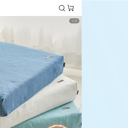
1
/
4