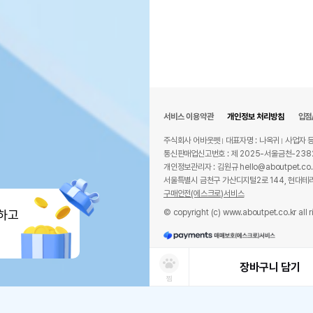
서비스 이용약관
개인정보 처리방침
입점
주식회사 어바웃펫
대표자명 : 나옥귀
사업자 등
통신판매업신고번호 : 제 2025-서울금천-238
개인정보관리자 : 김원규 hello@aboutpet.co.
서울특별시 금천구 가산디지털2로 144, 현대테라
구매안전(에스크로)서비스
© copyright (c) www.aboutpet.co.kr all r
하고
장바구니 담기
찜
상품선택