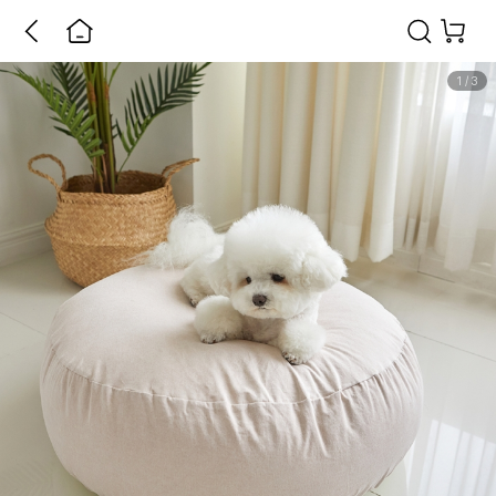
1
/
3