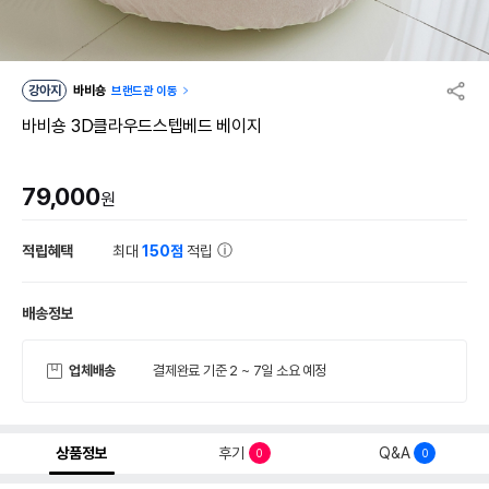
강아지
바비숑
브랜드관 이동
바비숑 3D클라우드스텝베드 베이지
79,000
원
적립혜택
최대
150점
적립
배송정보
업체배송
결제완료 기준 2 ~ 7일 소요 예정
상품정보
후기
Q&A
0
0