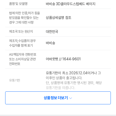
품명 및 모델명
바비숑 3D클라우드스텝베드 베이지
법에 의한 인증,허가 등을
상품상세설명 참조
받았음을 확인할수 있는
경우 그에 대한 사항
제조국 또는 원산지
대한민국
제조자,수입품의 경우
바비숑
수입자를 함께 표기
AS책임자와 전화번호
어바웃펫 // 1644-9601
또는 소비자상담 관련
전화번호
유통기한이 최소 2026.12.04이거나 그
이후인 상품이 출고됩니다.
유통기한
단, 상품명에 유통기한 명시된 경우, 해당
유통기한을 따릅니다.
상품정보 더보기