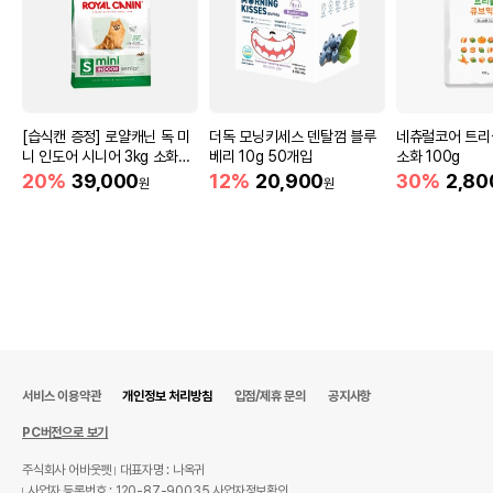
[습식캔 증정] 로얄캐닌 독 미
더독 모닝키세스 덴탈껌 블루
네츄럴코어 트리
니 인도어 시니어 3kg 소화도
베리 10g 50개입
소화 100g
움
20%
39,000
12%
20,900
30%
2,80
원
원
서비스 이용약관
개인정보 처리방침
입점/제휴 문의
공지사항
PC버전으로 보기
주식회사 어바웃펫
대표자명 : 나옥귀
사업자 등록번호 : 120-87-90035
사업자정보확인