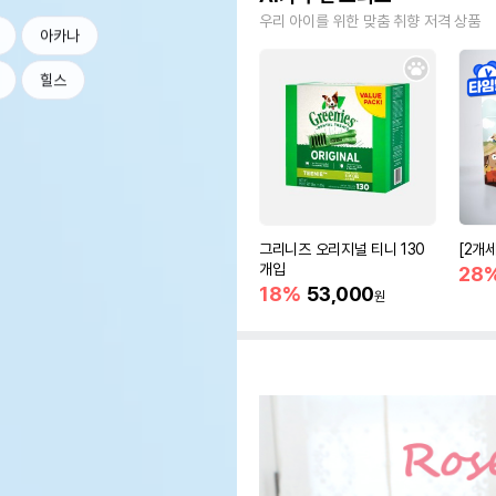
우리 아이를 위한 맞춤 취향 저격 상품
아카나
힐스
그리니즈 오리지널 티니 130
[2개
개입
28
18%
53,000
원