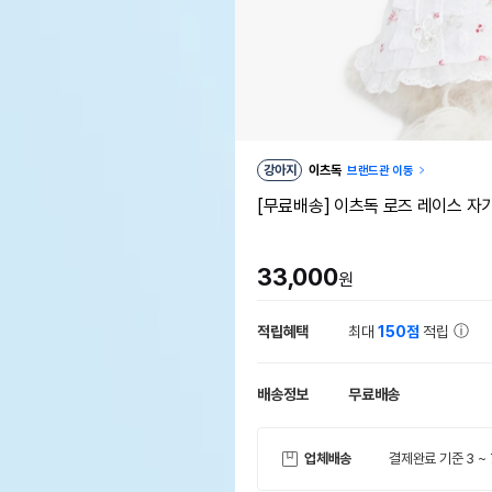
강아지
이츠독
브랜드관 이동
[무료배송] 이츠독 로즈 레이스 자
33,000
원
적립혜택
최대
150점
적립
배송정보
무료배송
업체배송
결제완료 기준 3 ~