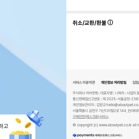
취소/교환/환불
서비스 이용약관
개인정보 처리방침
입점
주식회사 어바웃펫
대표자명 : 나옥귀
사업자 등
통신판매업신고번호 : 제 2025-서울금천-238
개인정보관리자 : 김원규 hello@aboutpet.co.
서울특별시 금천구 가산디지털2로 144, 현대테라
구매안전(에스크로)서비스
© copyright (c) www.aboutpet.co.kr all r
하고