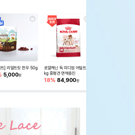
세트] 리얼트릿 한우 50g
로얄캐닌 독 미디엄 어덜트 10
오리젠 독 스몰브리드 4
kg 중형견 면역증진
%
5,000
15%
75,400
원
원
18%
84,900
원