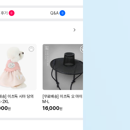
후기
Q&A
0
0
배송] 이츠독 시아 당의
[무료배송] 이츠독 오 마이 갓
[무료배송] 이츠독 몽뚜
-2XL
M-L
즈 아노락 점퍼
000
16,000
38,000
원
원
원