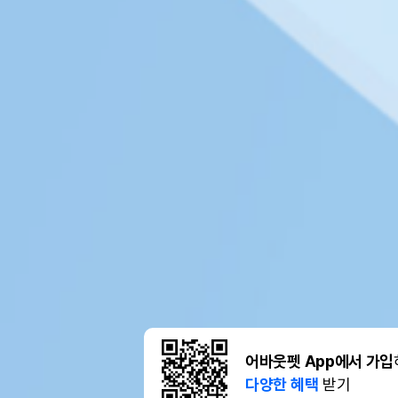
어바웃펫 App에서 가입
다양한 혜택
받기