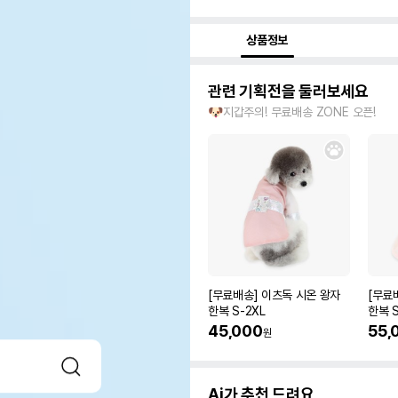
상품정보
관련 기획전을 둘러보세요
🐶지갑주의! 무료배송 ZONE 오픈!
[무료배송] 이츠독 시온 왕자
[무료
한복 S-2XL
한복 S
45,000
55,
원
Ai가 추천 드려요