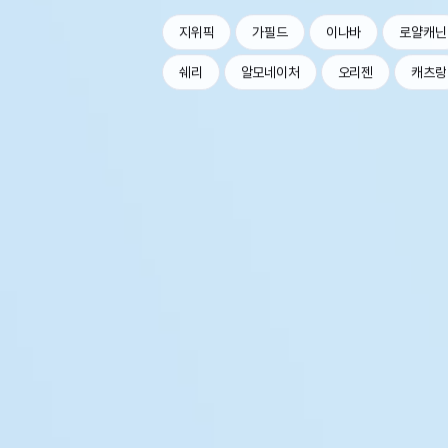
지위픽
가필드
이나바
로얄캐닌
쉐리
알모네이처
오리젠
캐츠랑