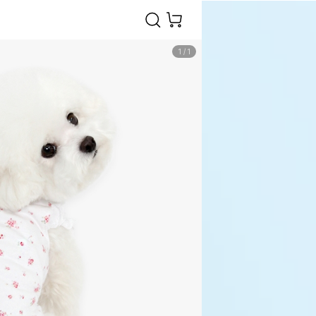
1
/
1