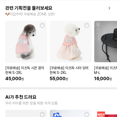
관련 기획전을 둘러보세요
🐶지갑주의! 무료배송 ZONE 오픈!
[무료배송] 이츠독 시온 왕자
[무료배송] 이츠독 시아 당의
[무료배송] 이츠
한복 S-2XL
한복 S-2XL
M-L
45,000
55,000
16,000
원
원
원
Ai가 추천 드려요
우리 아이를 위한 맞춤 취향 저격 상품