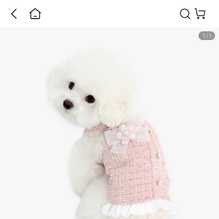
1
/
1