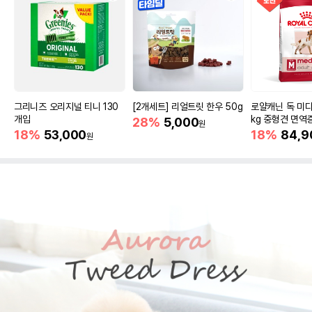
그리니즈 오리지널 티니 130
[2개세트] 리얼트릿 한우 50g
로얄캐닌 독 미디
개입
kg 중형견 면역
28%
5,000
원
18%
53,000
18%
84,9
원