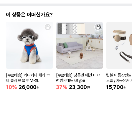
이 상품은 어떠신가요?
[무료배송] 키니키니 체리 코
[무료배송] 딩동펫 애견 미끄
릿첼 이동장켄넬 
비 슬리브 블루 M-XL
럼방지매트 6type
노즐 /이동장커
10%
26,000
37%
23,300
15,700
원
원
원