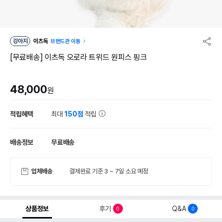
강아지
이츠독
브랜드관 이동
[무료배송] 이츠독 오로라 트위드 원피스 핑크
48,000
원
적립혜택
최대
150점
적립
배송정보
무료배송
업체배송
결제완료 기준 3 ~ 7일 소요 예정
상품정보
후기
Q&A
0
0