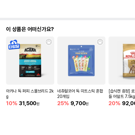
이 상품은 어떠신가요?
아카나 독 퍼피 스몰브리드 2k
네츄럴코어 독 미트스틱 혼합
[습식캔 증정] 
g
20개입
들 어덜트 7.5k
10%
31,500
25%
9,700
20%
92,0
원
원