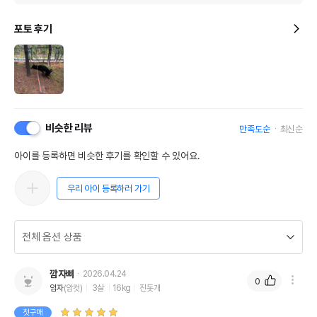
포토 후기
비슷한 리뷰
만족도순
최신순
아이를 등록하면 비슷한 후기를 확인할 수 있어요.
우리 아이 등록하러 가기
깜자삐
2026.04.24
0
임자
(암컷)
3살
16kg
진돗개
첫구매