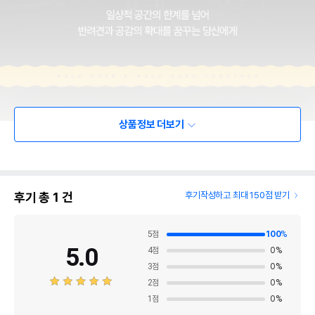
상품정보 더보기
후기 총
1
건
후기작성하고 최대 150점 받기
5
점
100
%
5.0
4
점
0
%
3
점
0
%
2
점
0
%
1
점
0
%