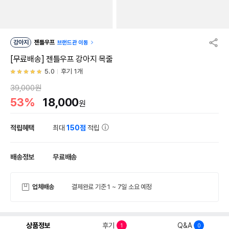
강아지
젠틀우프
브랜드관 이동
[무료배송] 젠틀우프 강아지 목줄
5.0
후기 1개
39,000원
53%
18,000
원
적립혜택
최대
150점
적립
배송정보
무료배송
업체배송
결제완료 기준 1 ~ 7일 소요 예정
상품정보
후기
Q&A
1
0