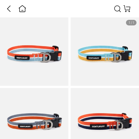
1
/
1