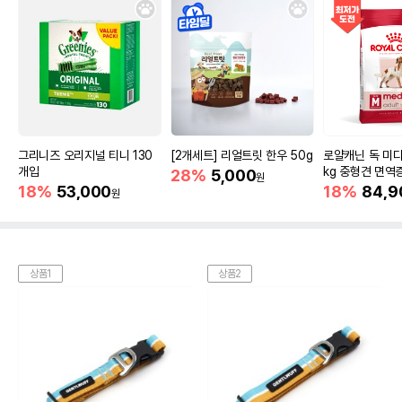
그리니즈 오리지널 티니 130
[2개세트] 리얼트릿 한우 50g
로얄캐닌 독 미디
개입
kg 중형견 면역
28%
5,000
원
18%
53,000
18%
84,9
원
상품1
상품2