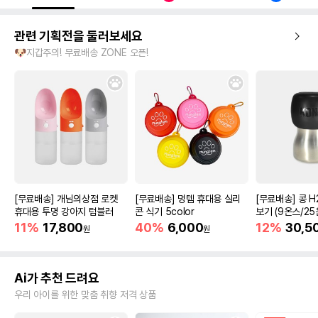
관련 기획전을 둘러보세요
🐶지갑주의! 무료배송 ZONE 오픈!
[무료배송] 개님의상점 로켓
[무료배송] 멍템 휴대용 실리
[무료배송] 콩 H
휴대용 투명 강아지 텀블러
콘 식기 5color
보기 (9온스/25
11%
17,800
40%
6,000
12%
30,5
원
원
Ai가 추천 드려요
우리 아이를 위한 맞춤 취향 저격 상품