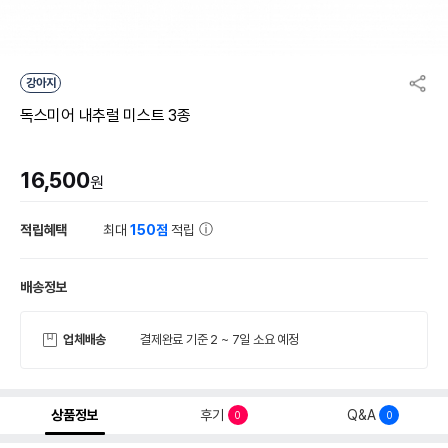
강아지
독스미어 내추럴 미스트 3종
16,500
원
적립혜택
최대
150점
적립
배송정보
업체배송
결제완료 기준 2 ~ 7일 소요 예정
상품정보
후기
Q&A
0
0