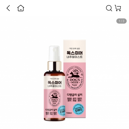
1
/
3