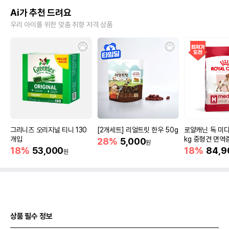
Ai가 추천 드려요
우리 아이를 위한 맞춤 취향 저격 상품
그리니즈 오리지널 티니 130
[2개세트] 리얼트릿 한우 50g
로얄캐닌 독 미디
개입
kg 중형견 면역
28%
5,000
원
18%
53,000
18%
84,9
원
상품 필수 정보