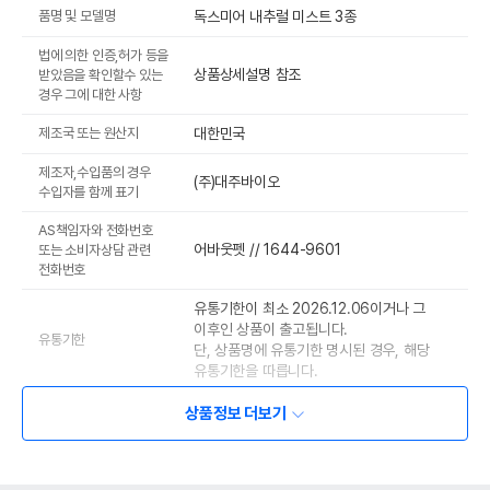
품명 및 모델명
독스미어 내추럴 미스트 3종
법에 의한 인증,허가 등을
상품상세설명 참조
받았음을 확인할수 있는
경우 그에 대한 사항
제조국 또는 원산지
대한민국
제조자,수입품의 경우
(주)대주바이오
수입자를 함께 표기
AS책임자와 전화번호
어바웃펫 // 1644-9601
또는 소비자상담 관련
전화번호
유통기한이 최소 2026.12.06이거나 그
이후인 상품이 출고됩니다.
유통기한
단, 상품명에 유통기한 명시된 경우, 해당
유통기한을 따릅니다.
상품정보 더보기