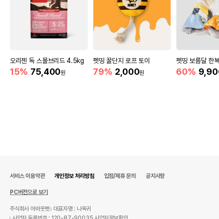
오리젠 독 스몰브리드 4.5kg
펫띵 꿀단지 로프 토이
펫띵 보름달 한복
15%
75,400
79%
2,000
60%
9,90
원
원
서비스 이용약관
개인정보 처리방침
입점/제휴 문의
공지사항
PC버전으로 보기
주식회사 어바웃펫
대표자명 : 나옥귀
사업자 등록번호 : 120-87-90035
사업자정보확인