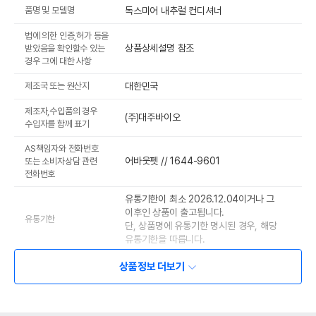
품명 및 모델명
독스미어 내추럴 컨디셔너
법에 의한 인증,허가 등을
상품상세설명 참조
받았음을 확인할수 있는
경우 그에 대한 사항
제조국 또는 원산지
대한민국
제조자,수입품의 경우
(주)대주바이오
수입자를 함께 표기
AS책임자와 전화번호
어바웃펫 // 1644-9601
또는 소비자상담 관련
전화번호
유통기한이 최소 2026.12.04이거나 그
이후인 상품이 출고됩니다.
유통기한
단, 상품명에 유통기한 명시된 경우, 해당
유통기한을 따릅니다.
상품정보 더보기