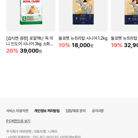
[습식캔 증정] 로얄캐닌 독 미
윌로펫 뉴트리탑 시니어 1.2kg
윌로펫 뉴트리탑 
니 인도어 시니어 3kg 소화도
10%
18,000
19%
32,9
원
움
20%
39,000
원
서비스 이용약관
개인정보 처리방침
입점/제휴 문의
공지사항
PC버전으로 보기
주식회사 어바웃펫
대표자명 : 나옥귀
사업자 등록번호 : 120-87-90035
사업자정보확인