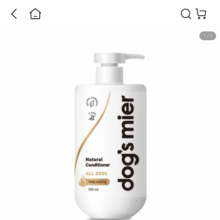
1
/
1