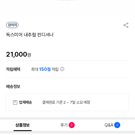
강아지
독스미어 내추럴 컨디셔너
21,000
원
적립혜택
최대
150점
적립
배송정보
업체배송
결제완료 기준 2 ~ 7일 소요 예정
상품정보
후기
Q&A
0
0