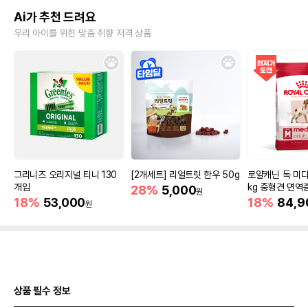
Ai가 추천 드려요
우리 아이를 위한 맞춤 취향 저격 상품
그리니즈 오리지널 티니 130
[2개세트] 리얼트릿 한우 50g
로얄캐닌 독 미디
개입
kg 중형견 면역
28%
5,000
원
18%
53,000
18%
84,9
원
상품 필수 정보