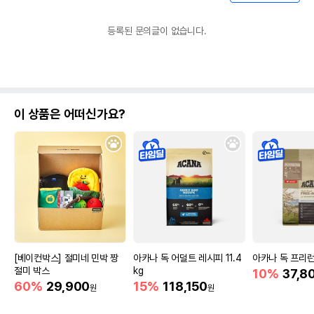
등록된 문의글이 없습니다.
이 상품은 어떠신가요?
[베이컨박스] 절미네 민박 짱
아카나 독 어덜트 레시피 11.4
아카나 독 프리런 
절미 박스
kg
10%
37,8
60%
29,900
15%
118,150
원
원