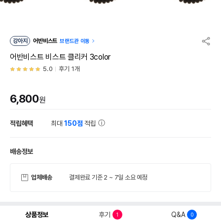
강아지
어반비스트
브랜드관 이동
어반비스트 비스트 클리커 3color
5.0
후기 1개
6,800
원
적립혜택
최대
150점
적립
배송정보
업체배송
결제완료 기준 2 ~ 7일 소요 예정
상품정보
후기
Q&A
1
0