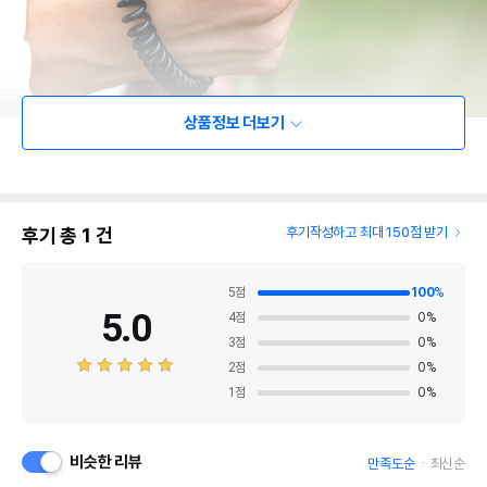
상품정보 더보기
후기 총
1
건
후기작성하고 최대 150점 받기
5
점
100
%
5.0
4
점
0
%
3
점
0
%
2
점
0
%
1
점
0
%
비슷한 리뷰
만족도순
최신순