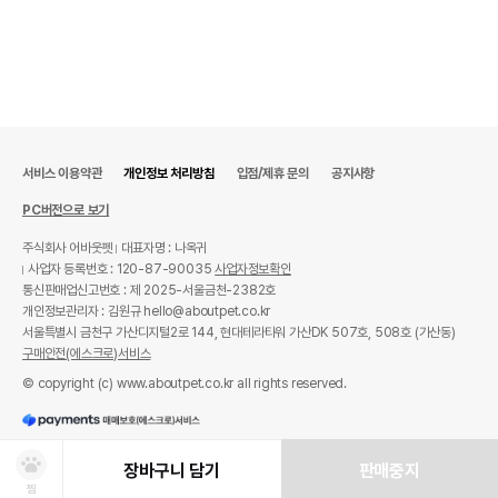
서비스 이용약관
개인정보 처리방침
입점/제휴 문의
공지사항
PC버전으로 보기
주식회사 어바웃펫
대표자명 : 나옥귀
사업자 등록번호 : 120-87-90035
사업자정보확인
통신판매업신고번호 : 제 2025-서울금천-2382호
개인정보관리자 : 김원규 hello@aboutpet.co.kr
서울특별시 금천구 가산디지털2로 144, 현대테라타워 가산DK 507호, 508호 (가산동)
구매안전(에스크로)서비스
© copyright (c) www.aboutpet.co.kr all rights reserved.
장바구니 담기
판매중지
찜