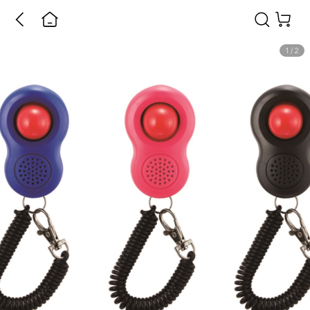
1
/
2