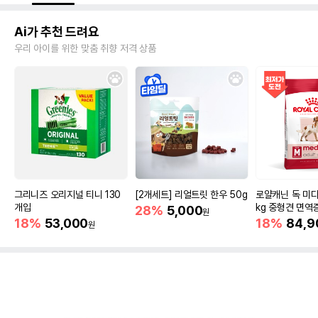
Ai가 추천 드려요
우리 아이를 위한 맞춤 취향 저격 상품
그리니즈 오리지널 티니 130
[2개세트] 리얼트릿 한우 50g
로얄캐닌 독 미디
개입
kg 중형견 면역
28%
5,000
원
18%
53,000
18%
84,9
원