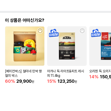
이 상품은 어떠신가요?
[베이컨박스] 절미네 민박 짱
아카나 독 라이트&피트 레시
오리젠 독 오리지널
절미 박스
피 11.4kg
14%
150,
60%
29,900
15%
123,250
원
원