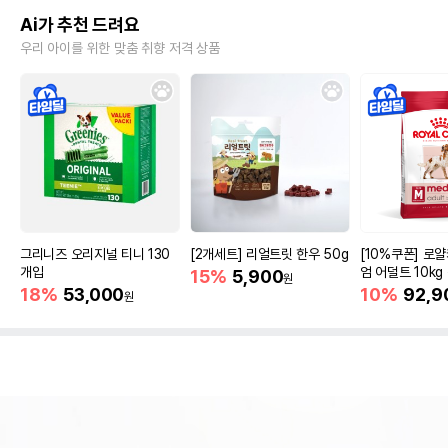
Ai가 추천 드려요
우리 아이를 위한 맞춤 취향 저격 상품
그리니즈 오리지널 티니 130
[2개세트] 리얼트릿 한우 50g
[10%쿠폰] 로
개입
엄 어덜트 10kg
15%
5,900
원
증진
18%
53,000
10%
92,9
원