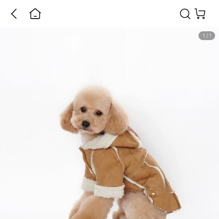
1
/
1