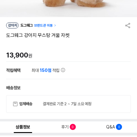
강아지
도그웨그
브랜드관 이동
도그웨그 강아지 무스탕 겨울 자켓
13,900
원
적립혜택
최대
150점
적립
배송정보
업체배송
결제완료 기준 2 ~ 7일 소요 예정
상품정보
후기
Q&A
0
0