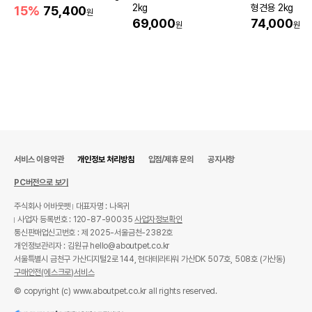
2kg
형견용 2kg
15%
75,400
원
69,000
74,000
원
원
서비스 이용약관
개인정보 처리방침
입점/제휴 문의
공지사항
PC버전으로 보기
주식회사 어바웃펫
대표자명 : 나옥귀
사업자 등록번호 : 120-87-90035
사업자정보확인
통신판매업신고번호 : 제 2025-서울금천-2382호
개인정보관리자 : 김원규 hello@aboutpet.co.kr
서울특별시 금천구 가산디지털2로 144, 현대테라타워 가산DK 507호, 508호 (가산동)
구매안전(에스크로)서비스
© copyright (c) www.aboutpet.co.kr all rights reserved.