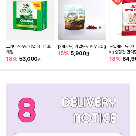
그리니즈 오리지널 티니 130
[2개세트] 리얼트릿 한우 50g
로얄캐닌 독 미디
개입
kg 중형견 면역
15%
5,900
원
18%
53,000
18%
84,9
원