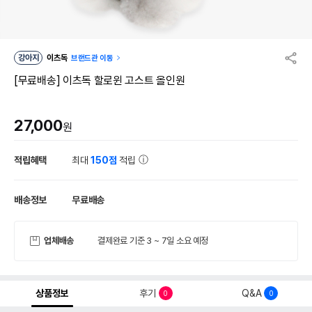
강아지
이츠독
브랜드관 이동
[무료배송] 이츠독 할로윈 고스트 올인원
27,000
원
적립혜택
최대
150점
적립
배송정보
무료배송
업체배송
결제완료 기준 3 ~ 7일 소요 예정
상품정보
후기
Q&A
0
0