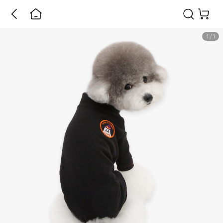
1
/
1