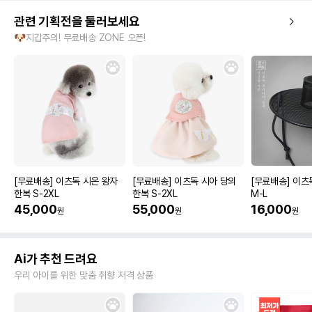
관련 기획전을 둘러보세요
🐶지갑주의! 무료배송 ZONE 오픈!
[무료배송] 이츠독 시온 왕자
[무료배송] 이츠독 시아 당의
[무료배송] 이츠
한복 S-2XL
한복 S-2XL
M-L
45,000
55,000
16,000
원
원
원
Ai가 추천 드려요
우리 아이를 위한 맞춤 취향 저격 상품