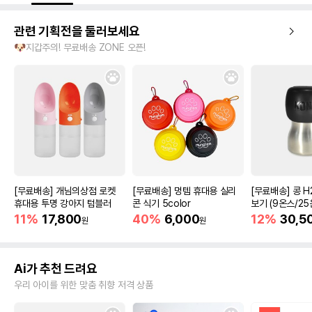
관련 기획전을 둘러보세요
🐶지갑주의! 무료배송 ZONE 오픈!
[무료배송] 개님의상점 로켓
[무료배송] 멍템 휴대용 실리
[무료배송] 콩 H
휴대용 투명 강아지 텀블러
콘 식기 5color
보기 (9온스/25
11%
17,800
40%
6,000
12%
30,5
원
원
Ai가 추천 드려요
우리 아이를 위한 맞춤 취향 저격 상품