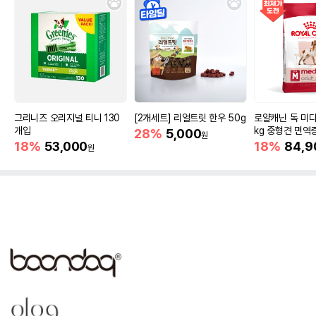
그리니즈 오리지널 티니 130
[2개세트] 리얼트릿 한우 50g
로얄캐닌 독 미디
개입
kg 중형견 면역
28%
5,000
원
18%
53,000
18%
84,9
원