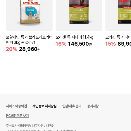
로얄캐닌 독 라브라도리트리버
오리젠 독 시니어 11.4kg
오리젠 독 시니어
퍼피 3kg 관절건강
16%
146,500
15%
89,9
원
20%
28,960
원
서비스 이용약관
개인정보 처리방침
입점/제휴 문의
공지사항
PC버전으로 보기
주식회사 어바웃펫
대표자명 : 나옥귀