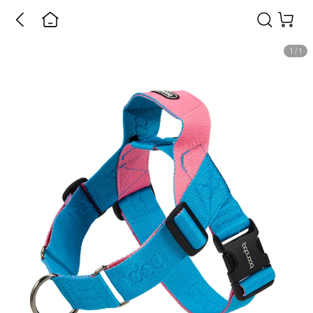
1
/
1