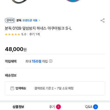
강아지
분독
브랜드관 이동
분독 0109 앞섬방지 하네스 아쿠아핑크 S-L
5.0
후기 1개
48,000
원
적립혜택
최대
150점
적립
배송정보
업체배송
결제완료 기준 2 ~ 7일 소요 예정
상품정보
후기
Q&A
1
0