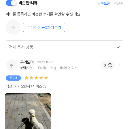
비슷한 리뷰
만족도순
최신순
아이를 등록하면 비슷한 후기를 확인할 수 있어요.
우리 아이 등록하러 가기
두리도이
2023.11.27
0
해달
(수컷)
10개월
2kg
하나뿐인 믹스
첫구매
색상 : 카키오렌지 / 사이즈 : S