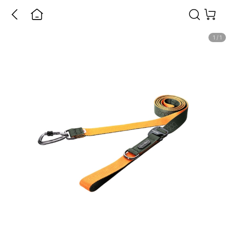
1
/
1