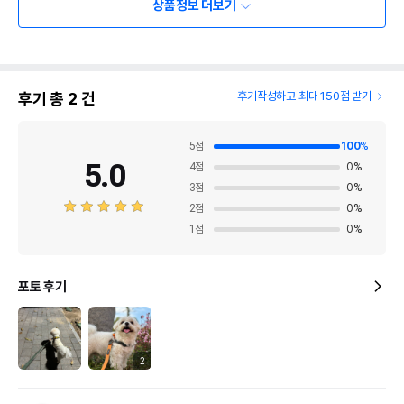
상품정보 더보기
후기 총
2
건
후기작성하고 최대 150점 받기
5
점
100
%
5.0
4
점
0
%
3
점
0
%
2
점
0
%
1
점
0
%
포토 후기
2