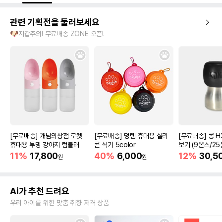
관련 기획전을 둘러보세요
🐶지갑주의! 무료배송 ZONE 오픈!
[무료배송] 개님의상점 로켓
[무료배송] 멍템 휴대용 실리
[무료배송] 콩 H
휴대용 투명 강아지 텀블러
콘 식기 5color
보기 (9온스/25
11%
17,800
40%
6,000
12%
30,5
원
원
Ai가 추천 드려요
우리 아이를 위한 맞춤 취향 저격 상품