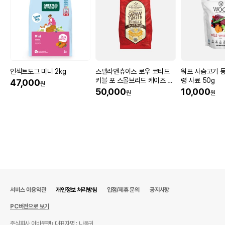
인섹트도그 미니 2kg
스텔라앤츄이스 로우 코티드
워프 사슴고기 
키블 포 스몰브리드 케이즈 프
령 사료 50g
47,000
원
리 치킨 1.6kg
50,000
10,000
원
원
서비스 이용약관
개인정보 처리방침
입점/제휴 문의
공지사항
PC버전으로 보기
주식회사 어바웃펫
대표자명 : 나옥귀