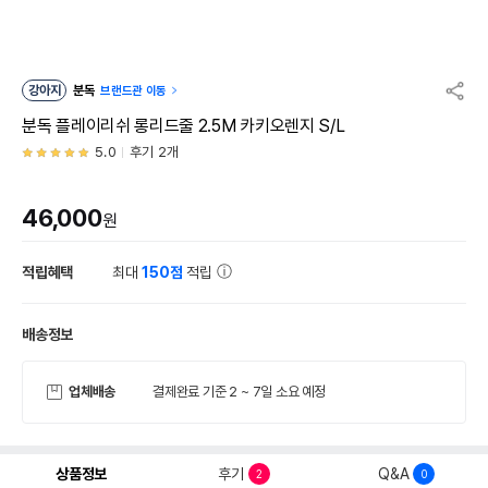
강아지
분독
브랜드관 이동
분독 플레이리쉬 롱리드줄 2.5M 카키오렌지 S/L
5.0
후기 2개
46,000
원
적립혜택
최대
150점
적립
배송정보
업체배송
결제완료 기준 2 ~ 7일 소요 예정
상품정보
후기
Q&A
2
0