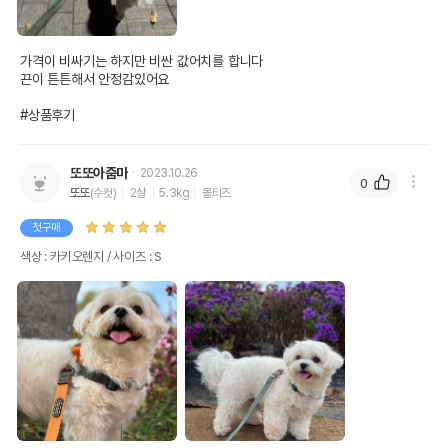
가격이 비싸기는 하지만 비싼 값어치를 합니다

끈이 튼튼해서 안정감있어요

#상품후기
또또아줌마
2023.10.26
0
또또
(수컷)
2살
5.3kg
몰티즈
첫구매
색상 : 카키오렌지 / 사이즈 : S