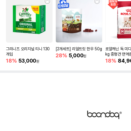
그리니즈 오리지널 티니 130
[2개세트] 리얼트릿 한우 50g
로얄캐닌 독 미디
개입
kg 중형견 면역
28%
5,000
원
18%
53,000
18%
84,9
원