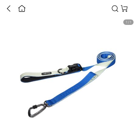
1
/
1