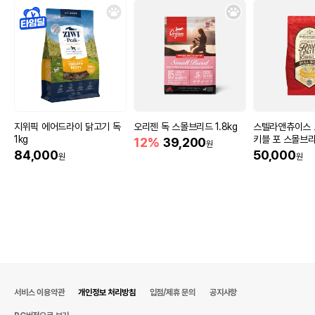
지위픽 에어드라이 닭고기 독
오리젠 독 스몰브리드 1.8kg
스텔라앤츄이스 
1kg
키블 포 스몰브리
12%
39,200
원
리 치킨 1.6kg
84,000
50,000
원
원
서비스 이용약관
개인정보 처리방침
입점/제휴 문의
공지사항