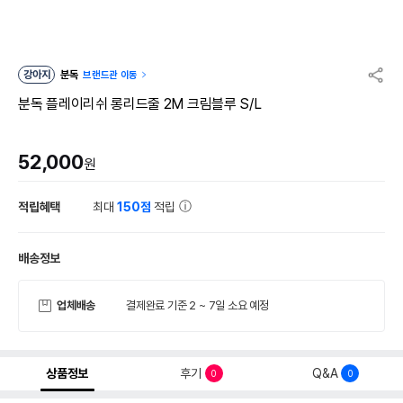
강아지
분독
브랜드관 이동
분독 플레이리쉬 롱리드줄 2M 크림블루 S/L
52,000
원
적립혜택
최대
150점
적립
배송정보
업체배송
결제완료 기준 2 ~ 7일 소요 예정
상품정보
후기
Q&A
0
0