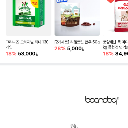
그리니즈 오리지널 티니 130
[2개세트] 리얼트릿 한우 50g
로얄캐닌 독 미디
개입
kg 중형견 면역
28%
5,000
원
18%
53,000
18%
84,9
원