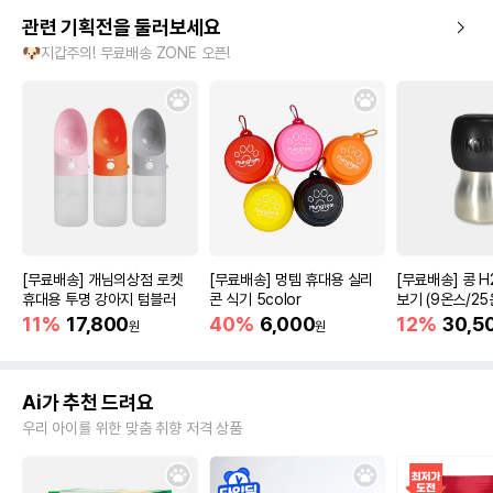
관련 기획전을 둘러보세요
🐶지갑주의! 무료배송 ZONE 오픈!
[무료배송] 개님의상점 로켓
[무료배송] 멍템 휴대용 실리
[무료배송] 콩 H
휴대용 투명 강아지 텀블러
콘 식기 5color
보기 (9온스/25
11%
17,800
40%
6,000
12%
30,5
원
원
Ai가 추천 드려요
우리 아이를 위한 맞춤 취향 저격 상품