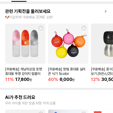
관련 기획전을 둘러보세요
🐶지갑주의! 무료배송 ZONE 오픈!
[무료배송] 개님의상점 로켓
[무료배송] 멍템 휴대용 실리
[무료배송] 콩 H
휴대용 투명 강아지 텀블러
콘 식기 5color
보기 (9온스/25
11%
17,800
40%
6,000
12%
30,5
원
원
Ai가 추천 드려요
우리 아이를 위한 맞춤 취향 저격 상품