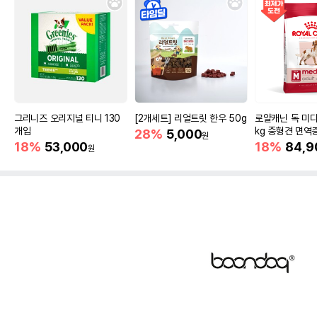
그리니즈 오리지널 티니 130
[2개세트] 리얼트릿 한우 50g
로얄캐닌 독 미디
개입
kg 중형견 면역
28%
5,000
원
18%
53,000
18%
84,9
원