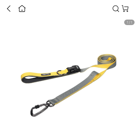
1
/
1