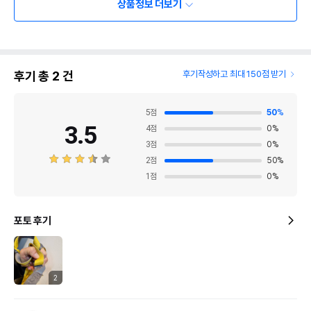
상품정보 더보기
후기 총
2
건
후기작성하고 최대 150점 받기
5
점
50
%
3.5
4
점
0
%
3
점
0
%
2
점
50
%
1
점
0
%
포토 후기
2