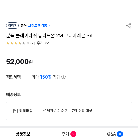
강아지
분독
브랜드관 이동
분독 플레이리쉬 롱리드줄 2M 그레이레몬 S/L
3.5
후기 2개
52,000
원
적립혜택
최대
150점
적립
배송정보
업체배송
결제완료 기준 2 ~ 7일 소요 예정
상품정보
후기
Q&A
2
0