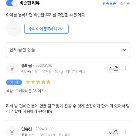
비슷한 리뷰
만족도순
최신순
아이를 등록하면 비슷한 후기를 확인할 수 있어요.
우리 아이 등록하러 가기
솜바람
2023.11.30
0
신바람
(수컷)
11개월
15kg
하나뿐인 믹스
첫구매
색상 : 그레이레몬 / 사이즈 : L
리쉬 넘 편해요 몸에 한번 감고 짧게 잡을 수 잇게 손잡이가 한개 더 있어서 당
김 심할때 사용하기 편하네요 
민슈킨
2024.01.30
0
코콩
(수컷)
3살
4kg
토이푸들