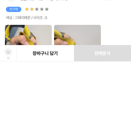
첫구매
색상 : 그레이레몬 / 사이즈 : S
장바구니 담기
판매중지
찜
상품선택
처방사료 주문 시 확인해주세요!
쿠폰보기
적립혜택
취소/ 교환/ 환불
유통기한 임박 상품
최저가 도전 상품
AI검색
AI검색
 소형견인데 3개월 사용 후 이렇게 되었네요 ㅜㅜ

편하고 예뻐서 2개 구매했는데 안타까워요ㅜㅜ

유통기한이 임박한 상품을 파격적인 특가로 구매할 수 있습니다.
최저가 도전 상품은 쿠폰 할인 대상에서 제외될 수 있습니다.
신선도를
동물병원 정보
*
색상
적립금
#상품후기
유지하고 철저하게 검사 후 배송하오니 안심하고 주문하세요!
쿠폰 모두 받기
포토후기 작성 시
150
판매기준: 유통기한 4개월~ 2개월 전 상품
점
유통기한 1개월 이내 상품은 폐기처분
사이즈
일반후기 작성 시
50
점
* 동물병원 정보는 한번만 입력하시면 됩니다.
수의사 처방여부
*
Q&A
문의하기