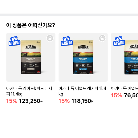
이 상품은 어떠신가요?
아카나 독 라이트&피트 레시
아카나 독 어덜트 레시피 11.4
아카나 독 어덜트
피 11.4kg
kg
15%
76,5
15%
123,250
15%
118,150
원
원