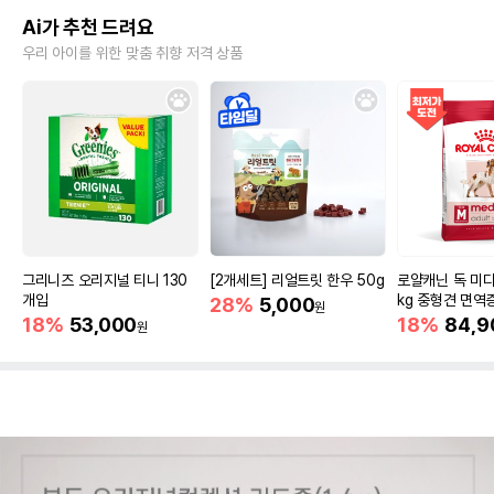
Ai가 추천 드려요
우리 아이를 위한 맞춤 취향 저격 상품
그리니즈 오리지널 티니 130
[2개세트] 리얼트릿 한우 50g
로얄캐닌 독 미디
개입
kg 중형견 면역
28%
5,000
원
18%
53,000
18%
84,9
원