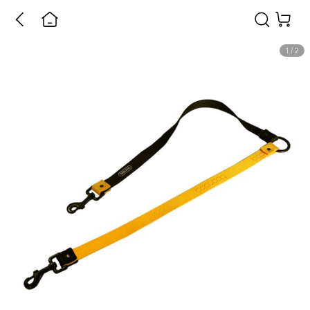
1
/
2