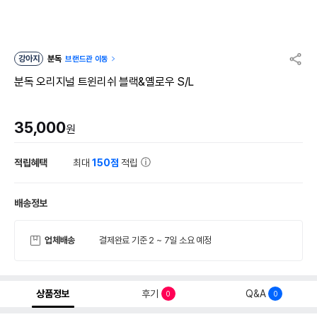
강아지
분독
브랜드관 이동
분독 오리지널 트윈리쉬 블랙&옐로우 S/L
35,000
원
적립혜택
최대
150점
적립
배송정보
업체배송
결제완료 기준 2 ~ 7일 소요 예정
상품정보
후기
Q&A
0
0