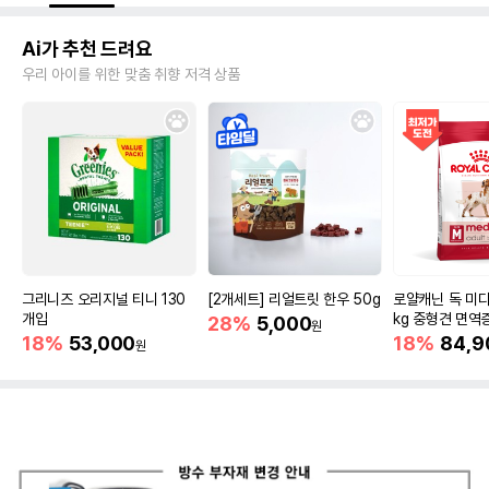
Ai가 추천 드려요
우리 아이를 위한 맞춤 취향 저격 상품
그리니즈 오리지널 티니 130
[2개세트] 리얼트릿 한우 50g
로얄캐닌 독 미디
개입
kg 중형견 면역
28%
5,000
원
18%
53,000
18%
84,9
원