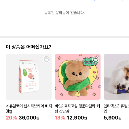
등록된 문의글이 없습니다.
이 상품은 어떠신가요?
네츄럴코어 센시티브케어 베지
바잇미X최고심 행운다람쥐 키
덴티맥스3 츄잉
3kg
링 장난감
입
20%
36,000
13%
12,900
5,900
원
원
원