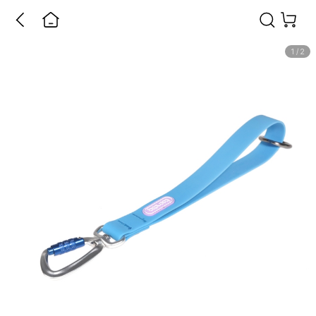
1
/
2