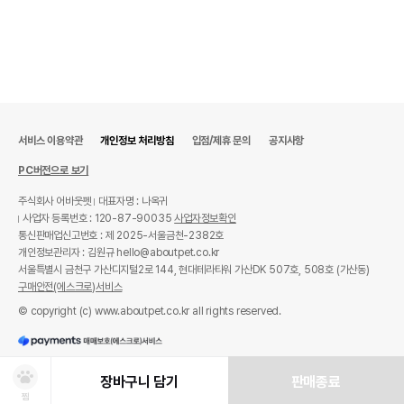
서비스 이용약관
개인정보 처리방침
입점/제휴 문의
공지사항
PC버전으로 보기
주식회사 어바웃펫
대표자명 : 나옥귀
사업자 등록번호 : 120-87-90035
사업자정보확인
통신판매업신고번호 : 제 2025-서울금천-2382호
개인정보관리자 : 김원규 hello@aboutpet.co.kr
서울특별시 금천구 가산디지털2로 144, 현대테라타워 가산DK 507호, 508호 (가산동)
구매안전(에스크로)서비스
© copyright (c) www.aboutpet.co.kr all rights reserved.
장바구니 담기
판매종료
찜