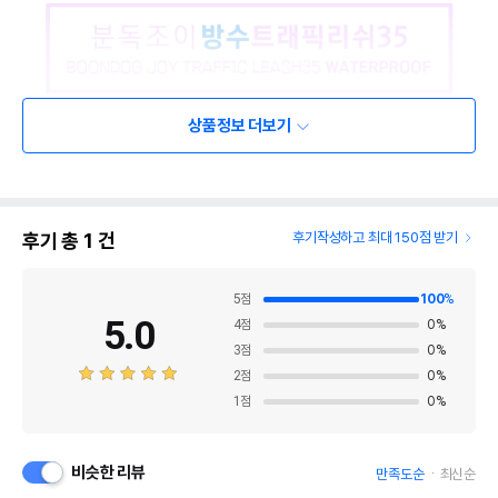
상품정보 더보기
후기 총
1
건
후기작성하고 최대 150점 받기
5
점
100
%
5.0
4
점
0
%
3
점
0
%
2
점
0
%
1
점
0
%
비슷한 리뷰
만족도순
최신순