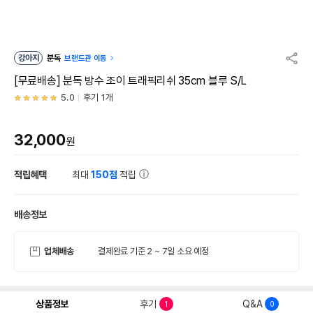
강아지
분독
브랜드관 이동
[무료배송] 분독 방수 조이 트래픽리쉬 35cm 블루 S/L
5.0
후기 1개
32,000
원
적립혜택
최대
150점
적립
배송정보
업체배송
결제완료 기준 2 ~ 7일 소요 예정
상품정보
후기
Q&A
1
0