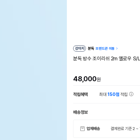
강아지
분독
브랜드관 이동
분독 방수 조이리쉬 2m 옐로우 S/
48,000
원
적립혜택
최대
150점
적립
배송정보
업체배송
결제완료 기준 2 ~