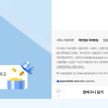
서비스 이용약관
개인정보 처리방침
입점
주식회사 어바웃펫
대표자명 : 나옥귀
사업자 등
통신판매업신고번호 : 제 2025-서울금천-238
개인정보관리자 : 김원규 hello@aboutpet.co.
서울특별시 금천구 가산디지털2로 144, 현대테라
구매안전(에스크로)서비스
© copyright (c) www.aboutpet.co.kr all r
하고
장바구니 담기
찜
상품선택