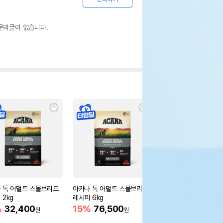
문의글이 없습니다.
 독 어덜트 스몰브리드
아카나 독 어덜트 스몰브리드
오리젠 독 6피쉬 6kg
 2kg
레시피 6kg
16%
93,200
원
%
32,400
15%
76,500
원
원