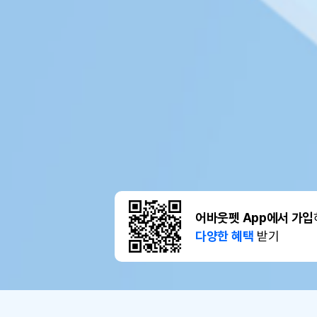
어바웃펫 App에서 가입
다양한 혜택
받기