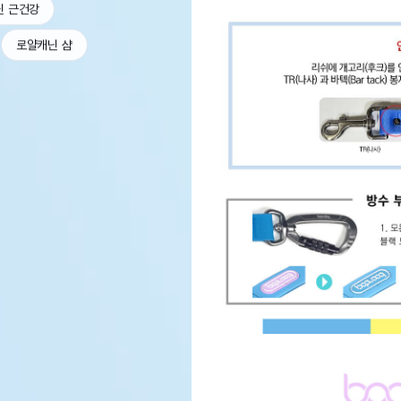
닌 근건강
로얄캐닌 샴