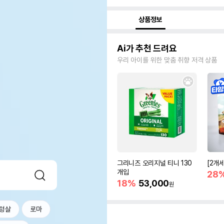
상품정보
Ai가 추천 드려요
우리 아이를 위한 맞춤 취향 저격 상품
그리니즈 오리지널 티니 130
[2개
개입
28
18%
53,000
원
텅살
로마