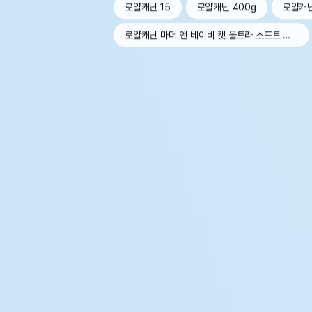
로얄캐닌 15
로얄캐닌 400g
로얄캐
로얄캐닌 마더 앤 베이비 캣 울트라 소프트 무스 트레이 100g