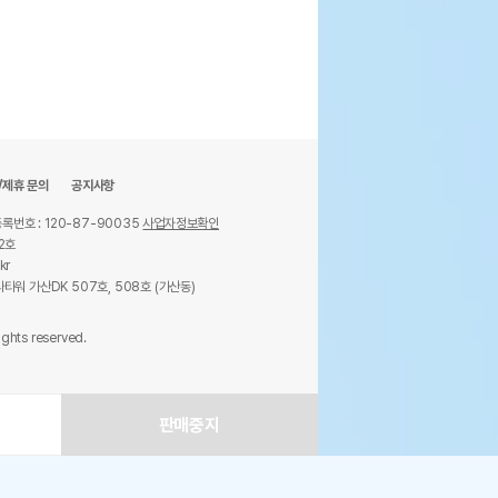
/제휴 문의
공지사항
록번호 : 120-87-90035
사업자정보확인
2호
kr
타워 가산DK 507호, 508호 (가산동)
ights reserved.
판매중지