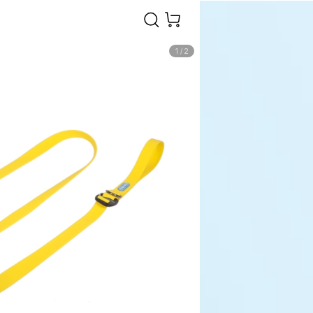
1
/
2