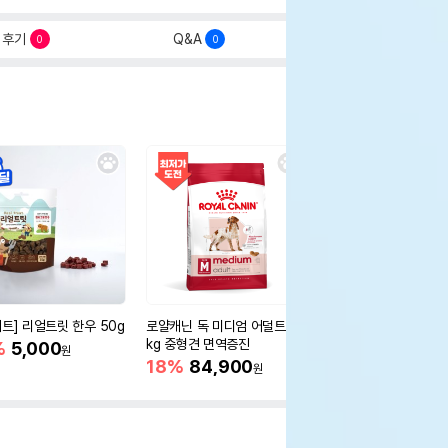
후기
Q&A
0
0
세트] 리얼트릿 한우 50g
로얄캐닌 독 미디엄 어덜트 10
오리젠 독 스몰브리드 4
kg 중형견 면역증진
%
5,000
15%
75,400
원
원
18%
84,900
원