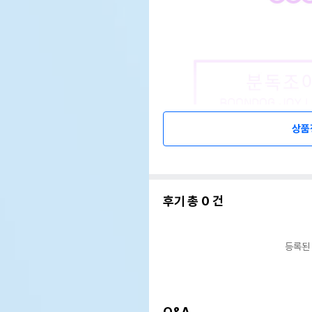
상품
후기 총
0
건
등록된
Q&A