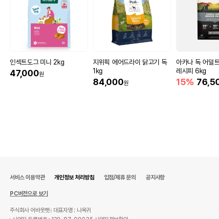
인섹트도그 미니 2kg
지위픽 에어드라이 닭고기 독
아카나 독 어덜
1kg
레시피 6kg
47,000
원
84,000
15%
76,5
원
서비스 이용약관
개인정보 처리방침
입점/제휴 문의
공지사항
PC버전으로 보기
주식회사 어바웃펫
대표자명 : 나옥귀