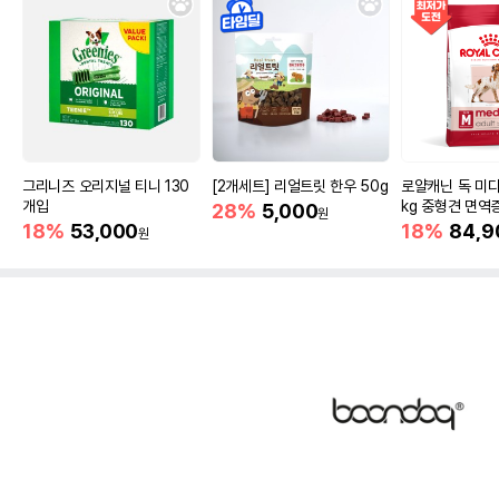
그리니즈 오리지널 티니 130
[2개세트] 리얼트릿 한우 50g
로얄캐닌 독 미디
개입
kg 중형견 면역
28%
5,000
원
18%
53,000
18%
84,9
원