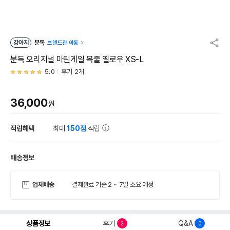
강아지
분독
브랜드관 이동
분독 오리지널 마틴게일 목줄 옐로우 XS-L
5.0
후기 2개
36,000
원
적립혜택
최대
150점
적립
배송정보
업체배송
결제완료 기준 2 ~ 7일 소요 예정
상품정보
후기
Q&A
2
0