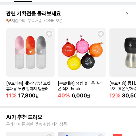
관련 기획전을 둘러보세요
🐶지갑주의! 무료배송 ZONE 오픈!
[무료배송] 개님의상점 로켓
[무료배송] 멍템 휴대용 실리
[무료배송] 콩 H
휴대용 투명 강아지 텀블러
콘 식기 5color
보기 (9온스/25
11%
17,800
40%
6,000
12%
30,5
원
원
Ai가 추천 드려요
우리 아이를 위한 맞춤 취향 저격 상품