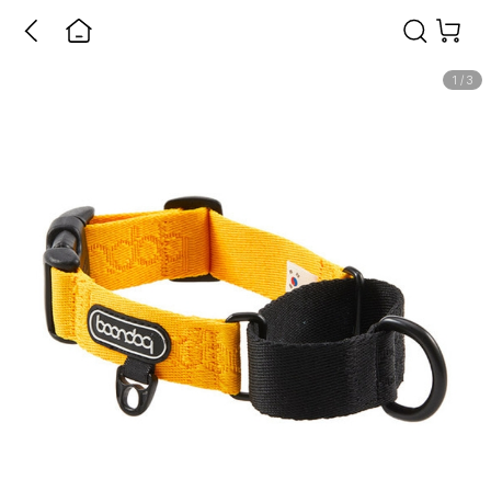
1
/
3