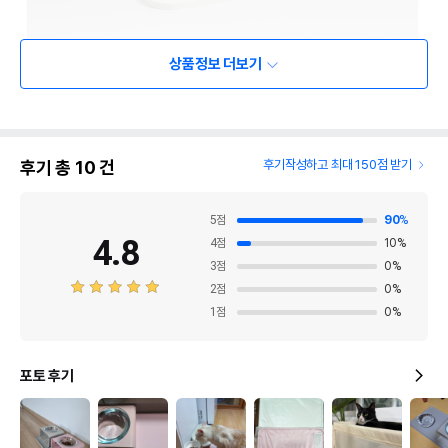
상품정보 더보기
후기 총
10
건
후기작성하고 최대 150점 받기
5
점
90
%
4.8
4
점
10
%
3
점
0
%
2
점
0
%
1
점
0
%
포토 후기