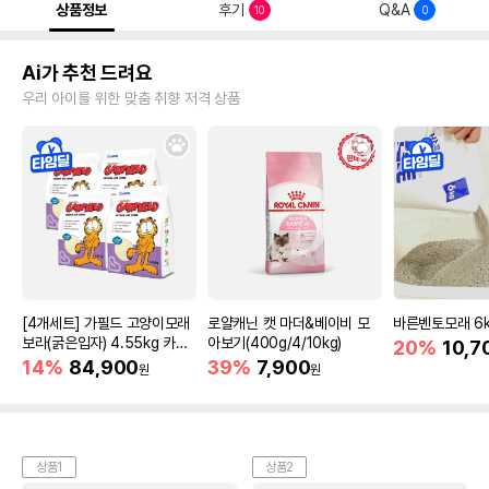
상품정보
후기
Q&A
10
0
Ai가 추천 드려요
우리 아이를 위한 맞춤 취향 저격 상품
[4개세트] 가필드 고양이모래
로얄캐닌 캣 마더&베이비 모
바른벤토모래 6
보라(굵은입자) 4.55kg 카사
아보기(400g/4/10kg)
20%
10,7
바모래
14%
84,900
39%
7,900
원
원
상품1
상품2