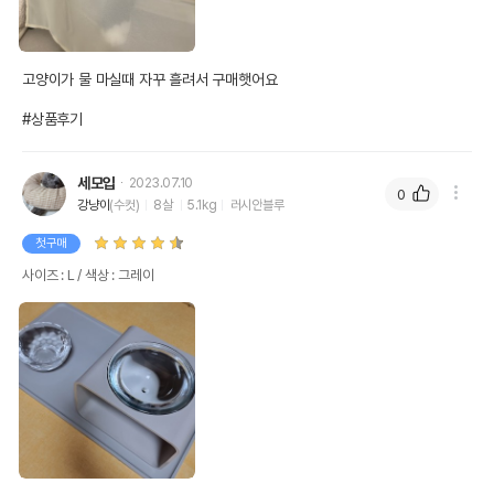
품명 및 모델명
스튜디오얼라이브 실리콘 식탁매트 L
고양이가 물 마실때 자꾸 흘려서 구매햇어요

법에 의한 인증,허가 등을
상품상세설명 참조
받았음을 확인할수 있는
#상품후기
경우 그에 대한 사항
제조국 또는 원산지
대한민국
세모입
2023.07.10
0
제조자,수입품의 경우
강냥이
(수컷)
8살
5.1kg
러시안블루
스튜디오얼라이브
수입자를 함께 표기
첫구매
AS책임자와 전화번호
사이즈 : L / 색상 : 그레이
어바웃펫 // 1644-9601
또는 소비자상담 관련
전화번호
유통기한이 최소 2026.12.04이거나 그
이후인 상품이 출고됩니다.
유통기한
단, 상품명에 유통기한 명시된 경우, 해당
유통기한을 따릅니다.