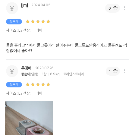
jjmj
2024.04.05
0
첫구매
사이즈 : L / 색상 : 그레이
물을 흘리고먹어서 물그릇아래 깔아주는데 물그릇도안움직이고 물흘려도 걱
정없어서 좋아요 
우경애
2023.07.26
1
콩순이
(암컷)
1살
6.9kg
코리안쇼트헤어
첫구매
사이즈 : L / 색상 : 그레이