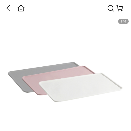
1
/
4