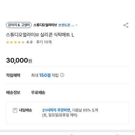
강아지 & 고양이
스튜디오얼라이브
브랜드관 이
동
스튜디오얼라이브 실리콘 식탁매트 L
4.8
후기 10개
30,000
원
적립혜택
최대
150점
적립
배송정보
무료배송
내일배송
21시까지 주문하면,
다음날 95% 도착
(토, 일요일/공휴일 제외)