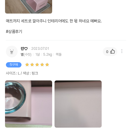
매트까지 세트로 깔아주니 인테리어에도 한 몫 하네요 예뻐요.

#상품후기
컁♡
2023.07.01
0
별
(수컷)
1살
5.2kg
랙돌
첫구매
사이즈 : L / 색상 : 핑크