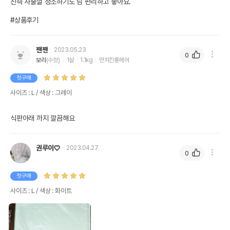
진즉 사줄껄 청소하기도 넘 편리하고 좋아요.

#상품후기
짼짼
2023.05.23
0
보리
(수컷)
1살
1.1kg
먼치킨롱헤어
첫구매
사이즈 : L / 색상 : 그레이
식판아래 까지 깔끔해요
권루이♡
2023.04.27
0
첫구매
사이즈 : L / 색상 : 화이트