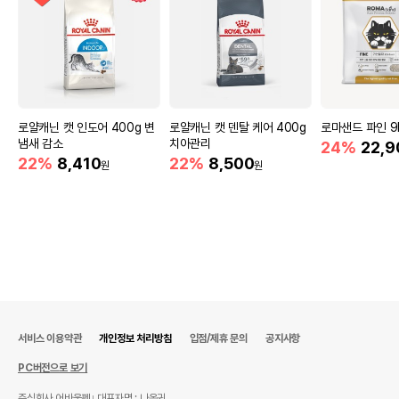
로얄캐닌 캣 인도어 400g 변
로얄캐닌 캣 덴탈 케어 400g
로마샌드 파인 9
냄새 감소
치아관리
24%
22,9
22%
8,410
22%
8,500
원
원
서비스 이용약관
개인정보 처리방침
입점/제휴 문의
공지사항
PC버전으로 보기
주식회사 어바웃펫
대표자명 : 나옥귀