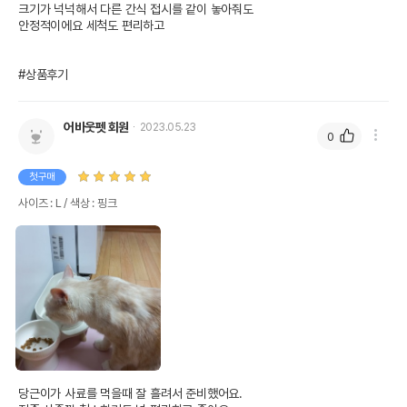
크기가 넉넉해서 다른 간식 접시를 같이 놓아줘도 

안정적이에요 세척도 편리하고

#상품후기
어바웃펫 회원
2023.05.23
0
첫구매
사이즈 : L / 색상 : 핑크
당근이가 사료를 먹을때 잘 흘려서 준비했어요.
