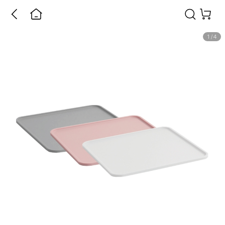
1
/
4