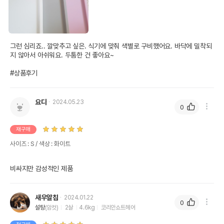
그런 심리죠.. 깔맞추고 싶은. 식기에 맞춰 색별로 구비했어요. 바닥에 밀착되
지 않아서 아쉬워요. 두툼한 건 좋아요~

#상품후기
요다
2024.05.23
0
재구매
사이즈 : S / 색상 : 화이트
비싸지만 감성적인 제품
새우알칩
2024.01.22
0
설탕
(암컷)
2살
4.6kg
코리안쇼트헤어