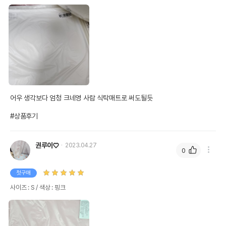
어우 생각보다 엄청 크네영 사람 식탁매트로 써도될듯

#상품후기
권루이♡
2023.04.27
0
첫구매
사이즈 : S / 색상 : 핑크