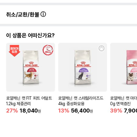
취소/교환/환불
이 상품은 어떠신가요?
로얄캐닌 캣 FIT 피트 어덜트
로얄캐닌 캣 스테럴라이즈드
로얄캐닌 캣 마더
1.2kg 체중관리
4kg 중성화묘용
0g 면역증진
27%
18,040
13%
56,400
39%
7,90
원
원