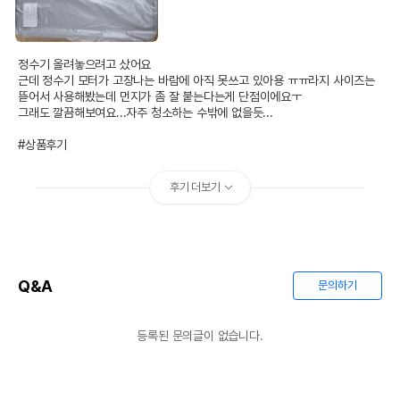
전화번호
유통기한이 최소 2026.12.04이거나 그
이후인 상품이 출고됩니다.
정수기 올려놓으려고 샀어요

유통기한
단, 상품명에 유통기한 명시된 경우, 해당
근데 정수기 모터가 고장나는 바람에 아직 못쓰고 있아용 ㅠㅠ라지 사이즈는 
유통기한을 따릅니다.
뜯어서 사용해봤는데 먼지가 좀 잘 붙는다는게 단점이에요ㅜ

그래도 깔끔해보여요...자주 청소하는 수밖에 없을듯...

#상품후기
후기 더보기
Q&A
문의하기
등록된 문의글이 없습니다.