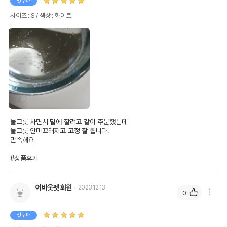
첫구매
사이즈 : S / 색상 : 화이트
물그릇 사면서 밑에 깔려고 같이 주문했는데

물그릇 안미끄러지고 고정 잘 됩니다.

만족해요

#상품후기
어바웃펫 회원
2023.12.13
0
첫구매