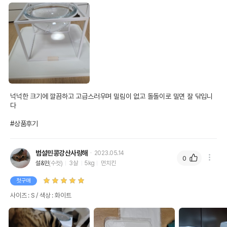
넉넉한 크기에 깔끔하고 고급스러우며 밀림이 없고 돌돌이로 밀면 잘 닦입니
다

#상품후기
범설민콩강산사랑해
2023.05.14
0
설&민
(수컷)
3살
5kg
먼치킨
첫구매
사이즈 : S / 색상 : 화이트