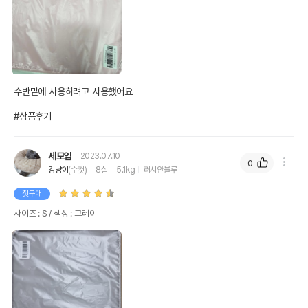
수반밑에 사용하려고 사용했어요

#상품후기
상품 필수 정보
세모입
2023.07.10
품명 및 모델명
스튜디오얼라이브 실리콘 식탁매트 S
0
강냥이
(수컷)
8살
5.1kg
러시안블루
법에 의한 인증,허가 등을
상품상세설명 참조
받았음을 확인할수 있는
첫구매
경우 그에 대한 사항
사이즈 : S / 색상 : 그레이
제조국 또는 원산지
대한민국
제조자,수입품의 경우
스튜디오얼라이브
수입자를 함께 표기
AS책임자와 전화번호
어바웃펫 // 1644-9601
또는 소비자상담 관련