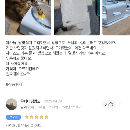
아가들  달빛식기 구입하면서 받침으로  쓰려고  실리콘매트 구입했어요.

기존 쓰던것과 같겠지~!!하면서  구매했는데  이건 다르네요.

사이즈도 너무 좋고  받침으로 해줬는데  달빛식기랑 너무 이뻐요.

두툼하고 좋네요.

더 사야겠어요.

가격이  오르기전에요.

진짜 좋아요~^^

#상품후기
우다다김망고
2023.04.28
0
망고
(수컷)
6개월
2.7kg
코리안쇼트헤어
첫구매
사이즈 : S / 색상 : 화이트