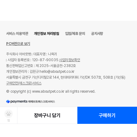
서비스 이용약관
개인정보 처리방침
입점/제휴 문의
공지사항
PC버전으로 보기
주식회사 어바웃펫
대표자명 : 나옥귀
사업자 등록번호 : 120-87-90035
사업자정보확인
통신판매업신고번호 : 제 2025-서울금천-2382호
개인정보관리자 : 김원규 hello@aboutpet.co.kr
서울특별시 금천구 가산디지털2로 144, 현대테라타워 가산DK 507호, 508호 (가산동)
구매안전(에스크로)서비스
© copyright (c) www.aboutpet.co.kr all rights reserved.
장바구니 담기
구매하기
찜
상품선택
처방사료 주문 시 확인해주세요!
쿠폰보기
적립혜택
취소/ 교환/ 환불
유통기한 임박 상품
최저가 도전 상품
AI검색
AI검색