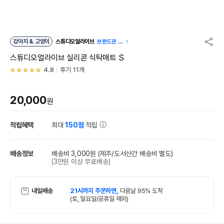
강아지 & 고양이
스튜디오얼라이브
브랜드관 이
동
스튜디오얼라이브 실리콘 식탁매트 S
4.8
후기 11개
20,000
원
적립혜택
최대
150점
적립
배송정보
배송비 3,000원
(제주/도서산간 배송비 별도)
(3만원 이상 무료배송)
내일배송
21시까지 주문하면,
다음날 95% 도착
(토, 일요일/공휴일 제외)