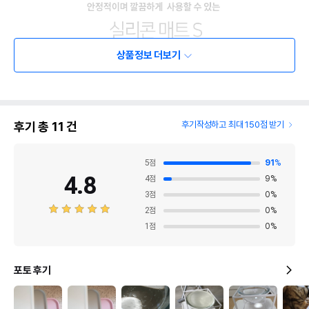
상품정보 더보기
후기 총
11
건
후기작성하고 최대 150점 받기
5
점
91
%
4.8
4
점
9
%
3
점
0
%
2
점
0
%
1
점
0
%
포토 후기