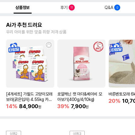
상품정보
후기
Q&A
11
0
Ai가 추천 드려요
우리 아이를 위한 맞춤 취향 저격 상품
[4개세트] 가필드 고양이모래
로얄캐닌 캣 마더&베이비 모
바른벤토모래 6
보라(굵은입자) 4.55kg 카사
아보기(400g/4/10kg)
20%
10,7
바모래
14%
84,900
39%
7,900
원
원
상품2
상품3