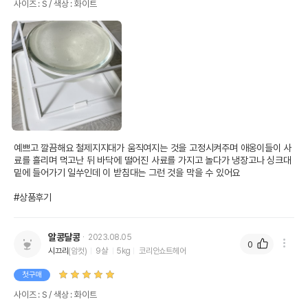
사이즈 : S / 색상 : 화이트
예쁘고 깔끔해요 철제지지대가 움직여지는 것을 고정시켜주며 애옹이들이 사
료를 흘리며 먹고난 뒤 바닥에 떨어진 사료를 가지고 놀다가 냉장고나 싱크대 
밑에 들어가기 일쑤인데 이 받침대는 그런 것을 막을 수 있어요

#상품후기
알콩달콩
2023.08.05
0
시끄리
(암컷)
9살
5kg
코리안쇼트헤어
첫구매
사이즈 : S / 색상 : 화이트