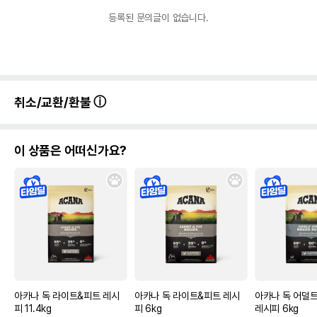
등록된 문의글이 없습니다.
취소/교환/환불
이 상품은 어떠신가요?
아카나 독 라이트&피트 레시
아카나 독 라이트&피트 레시
아카나 독 어덜
피 11.4kg
피 6kg
레시피 6kg