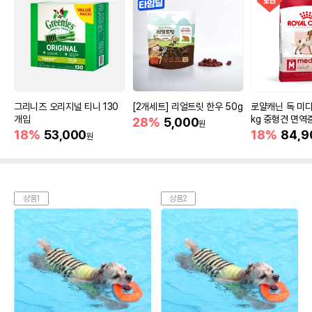
그리니즈 오리지널 티니 130
[2개세트] 리얼트릿 한우 50g
로얄캐닌 독 미디
개입
kg 중형견 면역
28%
5,000
원
18%
53,000
18%
84,9
원
상품1
상품2