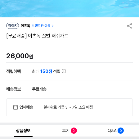
강아지
이츠독
브랜드관 이동
[무료배송] 이츠독 꿀벌 래쉬가드
26,000
원
적립혜택
최대
150점
적립
배송정보
무료배송
업체배송
결제완료 기준 3 ~ 7일 소요 예정
상품정보
후기
Q&A
0
0