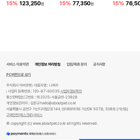
15%
123,250
15%
77,350
15%
76,5
원
원
서비스 이용약관
개인정보 처리방침
입점/제휴 문의
공지사항
PC버전으로 보기
주식회사 어바웃펫
대표자명 : 나옥귀
사업자 등록번호 : 120-87-90035
사업자정보확인
통신판매업신고번호 : 제 2025-서울금천-2382호
개인정보관리자 : 김원규 hello@aboutpet.co.kr
서울특별시 금천구 가산디지털2로 144, 현대테라타워 가산DK 507호, 508호 (가산동)
구매안전(에스크로)서비스
© copyright (c) www.aboutpet.co.kr all rights reserved.