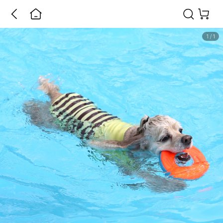
1
/
1