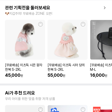
관련 기획전을 둘러보세요
🐶지갑주의! 무료배송 ZONE 오픈!
[무료배송] 이츠독 시온 왕자
[무료배송] 이츠독 시아 당의
[무료배송] 이츠
한복 S-2XL
한복 S-2XL
M-L
45,000
55,000
16,000
원
원
원
Ai가 추천 드려요
우리 아이를 위한 맞춤 취향 저격 상품