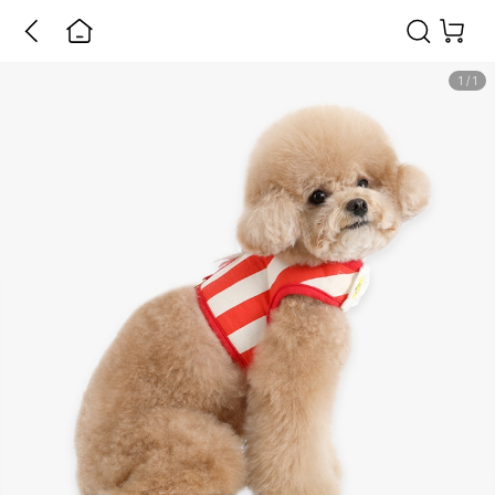
1
/
1