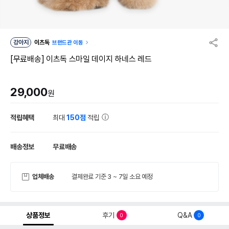
강아지
이츠독
브랜드관 이동
[무료배송] 이츠독 스마일 데이지 하네스 레드
29,000
원
적립혜택
최대
150점
적립
배송정보
무료배송
업체배송
결제완료 기준 3 ~ 7일 소요 예정
상품정보
후기
Q&A
0
0