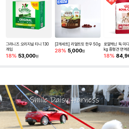
그리니즈 오리지널 티니 130
[2개세트] 리얼트릿 한우 50g
로얄캐닌 독 미디
개입
kg 중형견 면역
28%
5,000
원
18%
53,000
18%
84,9
원