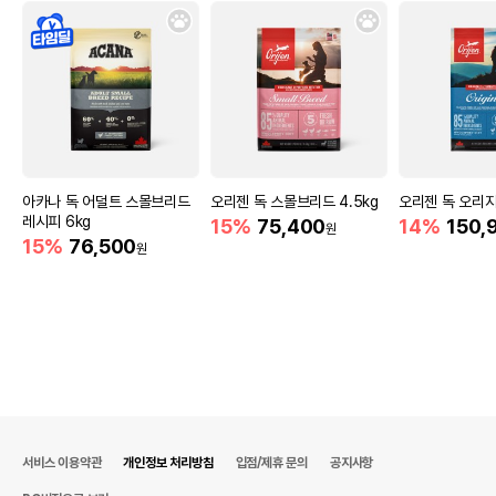
아카나 독 어덜트 스몰브리드
오리젠 독 스몰브리드 4.5kg
오리젠 독 오리지널
레시피 6kg
15%
75,400
14%
150,
원
15%
76,500
원
서비스 이용약관
개인정보 처리방침
입점/제휴 문의
공지사항