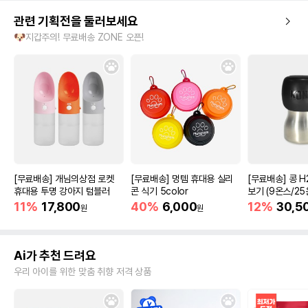
관련 기획전을 둘러보세요
🐶지갑주의! 무료배송 ZONE 오픈!
[무료배송] 개님의상점 로켓
[무료배송] 멍템 휴대용 실리
[무료배송] 콩 H
휴대용 투명 강아지 텀블러
콘 식기 5color
보기 (9온스/25
11%
17,800
40%
6,000
12%
30,5
원
원
Ai가 추천 드려요
우리 아이를 위한 맞춤 취향 저격 상품