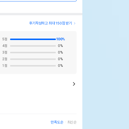
후기작성하고 최대 150점 받기
5
점
100
%
4
점
0
%
3
점
0
%
2
점
0
%
1
점
0
%
만족도순
최신순