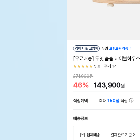
강아지 & 고양이
두잇
브랜드관 이동
[무료배송] 두잇 숨숨 테이블하우스
5.0
후기 1개
271,000원
46%
143,900
원
적립혜택
최대
150점
적립
배송정보
업체배송
결제완료 기준 2 ~