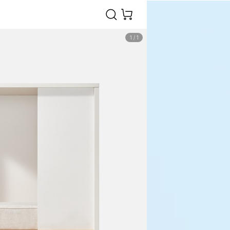
1
/
1