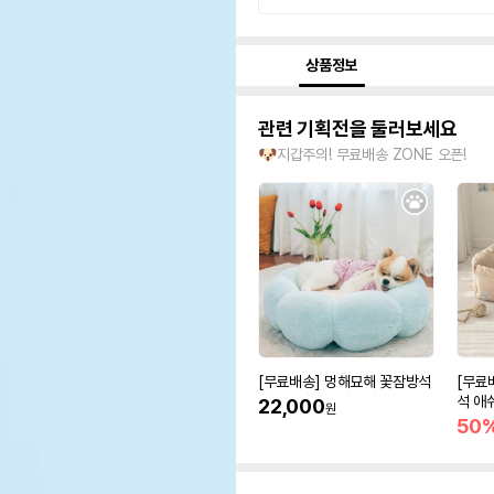
상품정보
관련 기획전을 둘러보세요
🐶지갑주의! 무료배송 ZONE 오픈!
[무료배송] 멍해묘해 꽃잠방석
[무료
석 애
22,000
원
50