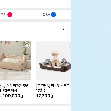
후기
Q&A
1
1
배송] 퍼핑 범퍼형 펫방
[무료배송] 딩동펫 소프트 마
[무료배송] 딩동펫 반
쉬그린/베이지
약방석
해바라기 도넛방석 5col
-L
%
109,000
17,700
50%
10,700
원
원
원