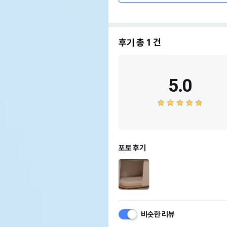
후기 총
1
건
5.0
포토 후기
비슷한 리뷰