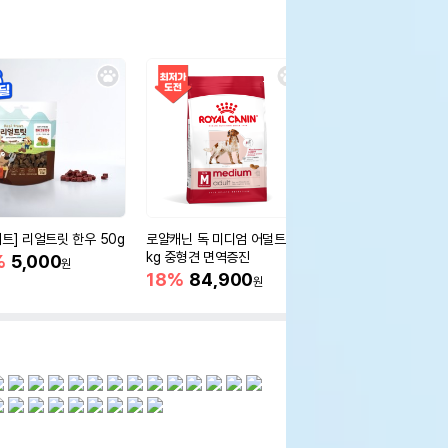
세트] 리얼트릿 한우 50g
로얄캐닌 독 미디엄 어덜트 10
오리젠 독 스몰브리드 4
kg 중형견 면역증진
%
5,000
15%
75,400
원
원
18%
84,900
원