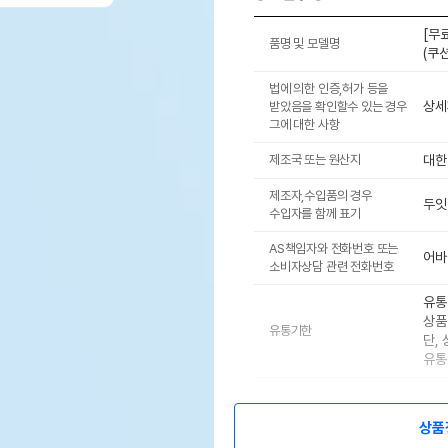
[무
품명 및 모델명
(쿠
법에 의한 인증,허가 등을
상세
받았음을 확인할수 있는 경우
그에 대한 사항
제조국 또는 원산지
대한
제조자,수입품의 경우
두잇
수입자를 함께 표기
AS책임자와 전화번호 또는
어바
소비자상담 관련 전화번호
유통
상품
유통기한
단,
유통
상품