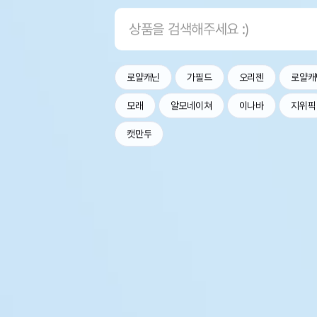
로얄캐닌
가필드
오리젠
로얄캐
모래
알모네이쳐
이나바
지위픽
캣만두