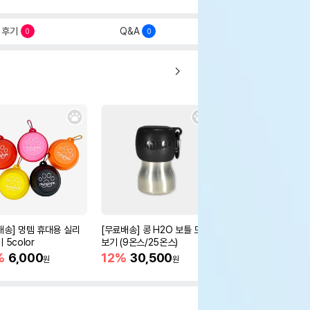
후기
Q&A
0
0
배송] 멍템 휴대용 실리
[무료배송] 콩 H2O 보틀 모아
[무료배송] 콩 트레블 
 5color
보기 (9온스/25온스)
12%
32,300
원
%
6,000
12%
30,500
원
원