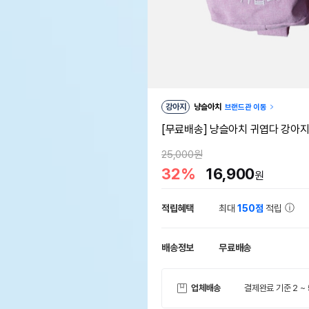
강아지
냥슬아치
브랜드관 이동
[무료배송] 냥슬아치 귀엽다 강아지 
25,000원
32%
16,900
원
적립혜택
최대
150점
적립
배송정보
무료배송
업체배송
결제완료 기준 2 ~