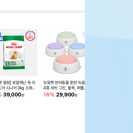
캔 증정] 로얄캐닌 독 미
딩동펫 반려동물 훈련 녹음벨
헬로마이펫 댕댕카솔 
도어 시니어 3kg 소화도
4종 세트 그린, 블루, 퍼플, 핑
(연두) 50g
크
%
39,000
16%
29,900
28%
28,000
원
원
원