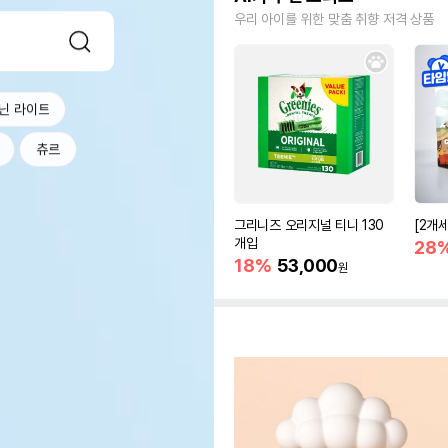
우리 아이를 위한 맞춤 취향 저격 상품
닌 라이트
츄르
그리니즈 오리지널 티니 130
[2개
개입
28
18%
53,000
원