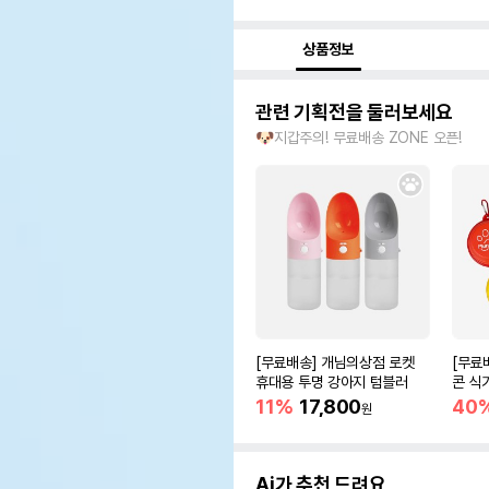
상품정보
관련 기획전을 둘러보세요
🐶지갑주의! 무료배송 ZONE 오픈!
[무료배송] 개님의상점 로켓
[무료
휴대용 투명 강아지 텀블러
콘 식기
11%
17,800
40
원
Ai가 추천 드려요