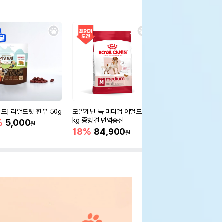
세트] 리얼트릿 한우 50g
로얄캐닌 독 미디엄 어덜트 10
오리젠 독 스몰브리드 4
kg 중형견 면역증진
%
5,000
15%
75,400
원
원
18%
84,900
원