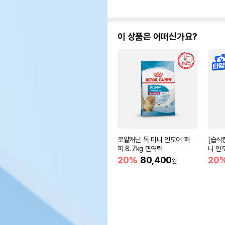
이 상품은 어떠신가요?
로얄캐닌 독 미니 인도어 퍼
[습식
피 8.7kg 면역력
니 인
움
20%
80,400
20
원