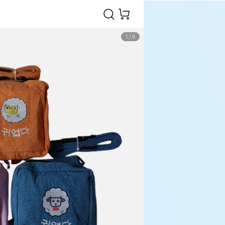
1
/
6