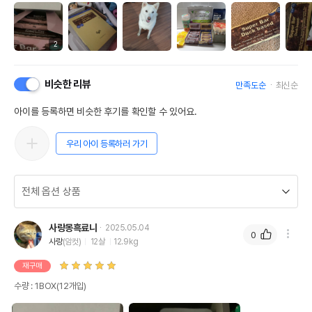
2
비슷한 리뷰
만족도순
최신순
아이를 등록하면 비슷한 후기를 확인할 수 있어요.
우리 아이 등록하러 가기
사랑몽흑료니
2025.05.04
0
사랑
(암컷)
12살
12.9kg
재구매
수량 : 1BOX(12개입)