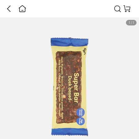
1
/
1