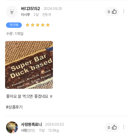
버디35152
2024.09.20
0
이시루
2살
진돗개
첫구매
수량 : 1개입
좋아요 잘 먹으면 좋겠네요 ㅎ

#상품후기
사랑몽흑료니
2024.03.02
0
사랑
(암컷)
11살
12.9kg