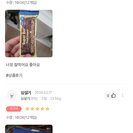
수량 : 1BOX(12개입)
너뮤 절먹어요 좋아요

#상품후기
심설기
2024.02.17
0
심설기
(암컷)
3살
13.5kg
재구매
수량 : 1BOX(12개입)