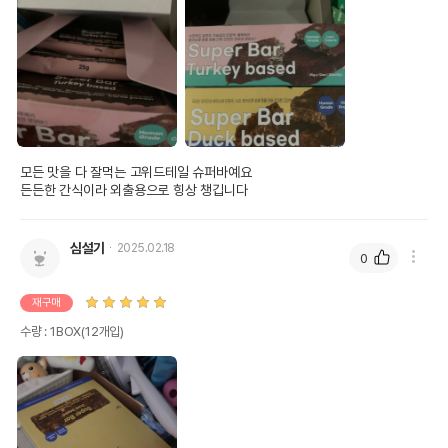
모든 맛을 다 잘먹는 고위드테일 슈퍼바예요

든든한 간식이라 외출용으로 힝상 챙깁니다
심설기
2025.02.18
0
재구매
수량 : 1BOX(12개입)