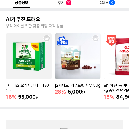
상품정보
후기
Q&A
15
0
Ai가 추천 드려요
우리 아이를 위한 맞춤 취향 저격 상품
그리니즈 오리지널 티니 130
[2개세트] 리얼트릿 한우 50g
로얄캐닌 독 미디
개입
kg 중형견 면역
28%
5,000
원
18%
53,000
18%
84,9
원