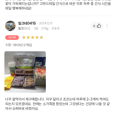
꽃이 가득해지는겁니까? 고위드테일 간식으로 바꾼 이후 하루 중 간식 시간을 
제일 행복해하네요! 
밀크네0415
2024.12.11
0
밀크
(암컷)
3살
27kg
진돗개
재구매
수량 : 1BOX(12개입)
너무 잘먹어서 재구매합니다. 자꾸 달라고 조르는데 하루에 2~3개씩 먹여도 
되는지 모르겠네요. 전에는 소가죽껌 줬었는데 그것보다는 건강에 나을 것 같
아서 슈퍼바로 바꿨어요.