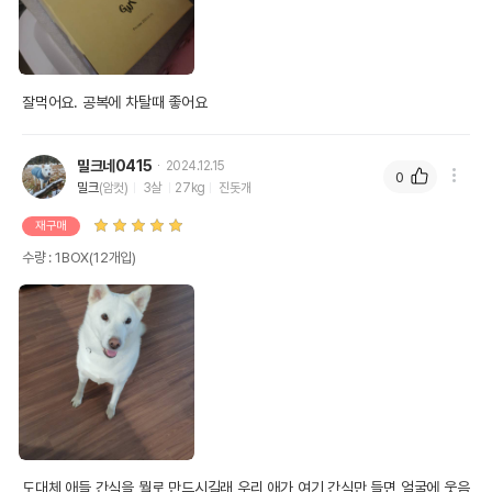
잘먹어요. 공복에 차탈때 좋어요
밀크네0415
2024.12.15
0
밀크
(암컷)
3살
27kg
진돗개
재구매
수량 : 1BOX(12개입)
도대체 애들 간식을 뭘로 만드시길래 우리 애가 여기 간식만 들면 얼굴에 웃음