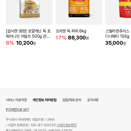
[습식캔 증정] 로얄캐닌 독 포
오리젠 독 퍼피 6kg
스텔라앤츄이스 
메라니안 어덜트 500g 관절
디너패티 156g
17%
86,300
원
건강
6%
10,200
35,000
원
원
서비스 이용약관
개인정보 처리방침
입점/제휴 문의
공지사항
PC버전으로 보기
주식회사 어바웃펫
대표자명 : 나옥귀
사업자 등록번호 : 120-87-90035
사업자정보확인
통신판매업신고번호 : 제 2025-서울금천-2382호