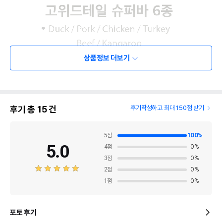
상품정보 더보기
후기 총
15
건
후기작성하고 최대 150점 받기
5
점
100
%
5.0
4
점
0
%
3
점
0
%
2
점
0
%
1
점
0
%
포토 후기