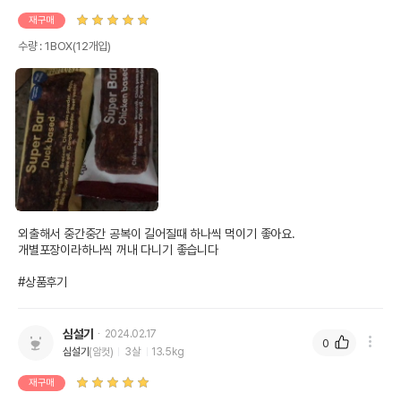
재구매
수량 : 1BOX(12개입)
외출해서 중간중간 공복이 길어질때 하나씩 먹이기 좋아요. 

개별포장이라하나씩 꺼내 다니기 좋습니다

#상품후기
심설기
2024.02.17
0
심설기
(암컷)
3살
13.5kg
재구매