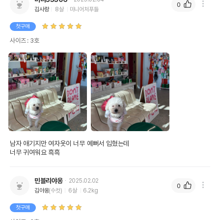
0
김사랑
8살
미니어처푸들
첫구매
사이즈 : 3호
남자 애기지만 여자옷이 너무 예뻐서 입혔는데

너무 귀여워요 흑흑
민블리야옹
2025.02.02
0
김야옹
(수컷)
6살
6.2kg
첫구매