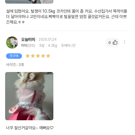
설에 입혔어요. 털쟁이 10.5kg 코카인데 품이 좀 커요. 수선집가서 똑딱이를 
더 달아야하나 고민이네요.빡빡이로 털을밀면 엄청 클것같거든요. 근데 이쁘
긴해요.ㅎㅎ
오늘미미
2025.01.24
0
미미
(암컷)
5살
4.2kg
포메라니안
첫구매
사이즈 : 3호
너무 잘산거같아요~ 예뻐요♡