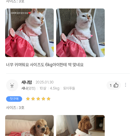
사이즈 : 3호
너무 귀여워요 사이즈도 6kg아이한테 딱 맞네요
세나맘
2025.01.30
1
세나
(암컷)
10살
4.5kg
토이푸들
첫구매
사이즈 : 3호