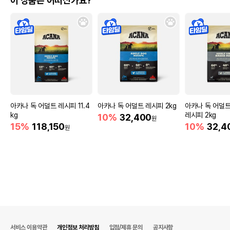
이 상품은 어떠신가요?
아카나 독 어덜트 레시피 11.4
아카나 독 어덜트 레시피 2kg
아카나 독 어덜
kg
레시피 2kg
10%
32,400
원
15%
118,150
10%
32,4
원
서비스 이용약관
개인정보 처리방침
입점/제휴 문의
공지사항