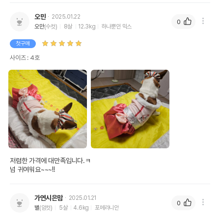
오만
2025.01.22
0
오만
(수컷)
8살
12.3kg
하나뿐인 믹스
첫구매
사이즈 : 4호
저렴한 가격에 대만족입니다.ㅋ

넘 귀여워요~~~!!
가연시은맘
2025.01.21
0
별
(암컷)
5살
4.6kg
포메라니안