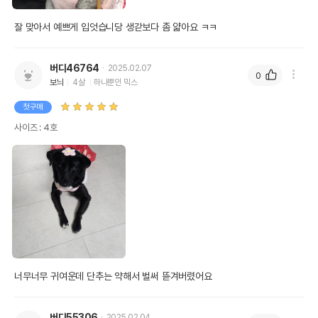
잘 맞아서 예쁘게 입엇습니당 생갇보다 좀 얇아요 ㅋㅋ
버디46764
2025.02.07
0
보늬
4살
하나뿐인 믹스
첫구매
사이즈 : 4호
너무너무 귀여운데 단추는 약해서 벌써 뜯겨버렸어요
버디55306
2025.02.04