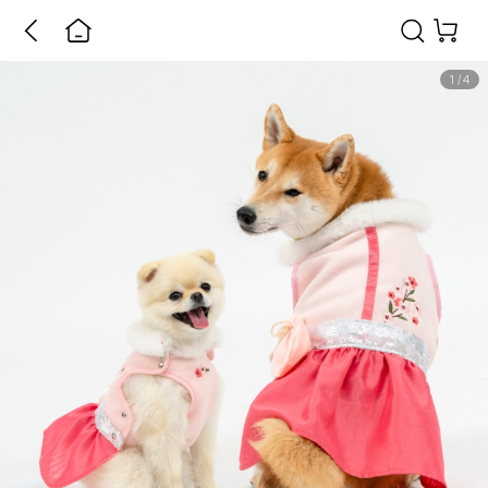
1
/
4