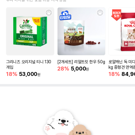
그리니즈 오리지널 티니 130
[2개세트] 리얼트릿 한우 50g
로얄캐닌 독 미디
개입
kg 중형견 면역
28%
5,000
원
18%
53,000
18%
84,9
원