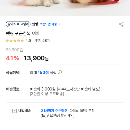
강아지 & 고양이
펫띵
브랜드관 이동
펫띵 포근한복 여아
4.8
후기 68개
23,600원
41%
13,900
원
적립혜택
최대
150점
적립
배송정보
배송비 3,000원
(제주/도서산간 배송비 별도)
(3만원 이상 무료배송)
내일배송
21시까지 주문하면,
다음날 95% 도착
(토, 일요일/공휴일 제외)