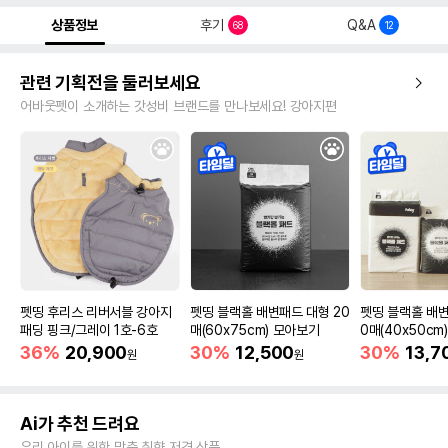
상품정보
후기
Q&A
68
12
관련 기획전을 둘러보세요
어바웃펫이 소개하는 갓성비 브랜드를 만나보세요! 강아지편
펫띵 후리스 리버서블 강아지
펫띵 블랙홀 배변패드 대형 20
펫띵 블랙홀 배변
패딩 핑크/그레이 1호-6호
매(60x75cm) 모아보기
0매(40x50cm
36%
20,900
30%
12,500
30%
13,7
원
원
Ai가 추천 드려요
우리 아이를 위한 맞춤 취향 저격 상품