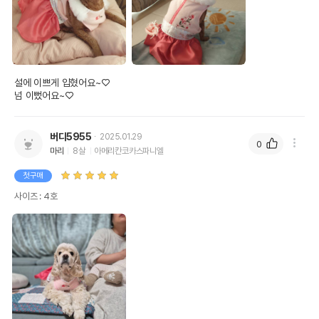
설에 이쁘게 입혔어요~♡

넘 이뻤어요~♡
버디5955
2025.01.29
0
마리
8살
아메리칸코카스파니엘
첫구매
사이즈 : 4호