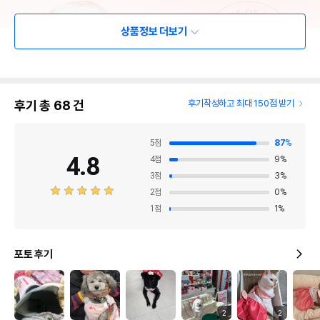
상품정보 더보기
후기 총
68
건
후기작성하고 최대 150점 받기
5
점
87
%
4.8
4
점
9
%
3
점
3
%
2
점
0
%
1
점
1
%
포토 후기
2
2