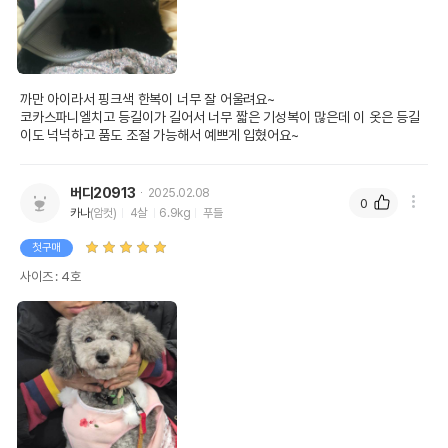
까만 아이라서 핑크색 한복이 너무 잘 어울려요~

코카스파니엘치고 등길이가 길어서 너무 짧은 기성복이 많은데 이 옷은 등길
이도 넉넉하고 품도 조절 가능해서 예쁘게 입혔어요~
버디20913
2025.02.08
0
카나
(암컷)
4살
6.9kg
푸들
첫구매
사이즈 : 4호