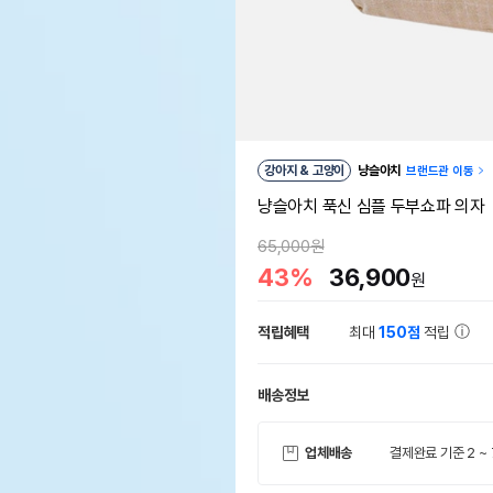
강아지 & 고양이
냥슬아치
브랜드관 이동
냥슬아치 푹신 심플 두부쇼파 의자
65,000원
43%
36,900
원
적립혜택
최대
150점
적립
배송정보
업체배송
결제완료 기준 2 ~