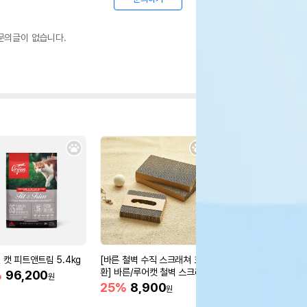
문의글이 없습니다.
 캣 피트앤트림 5.4kg
[바른 철벽 수직 스크래쳐 호
[무료배송] 딩동펫 튼튼
환] 바른/루어캣 철벽 스크래
워
%
96,200
원
쳐 리필
25%
8,900
30%
45,400
원
원