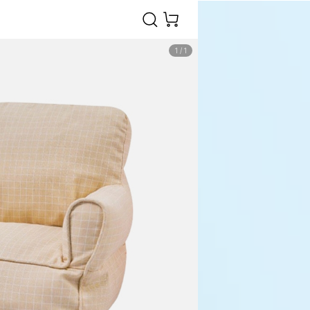
1
/
1