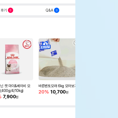
후기
Q&A
0
0
닌 캣 마더&베이비 모
바른벤토모래 6kg 모아보기
로얄캐닌 캣 인도어 4k
400g/4/10kg)
새 감소
20%
10,700
원
%
7,900
16%
55,000
원
원