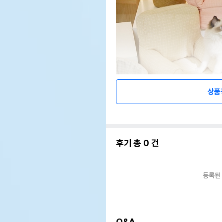
상품
후기 총
0
건
등록된
Q&A