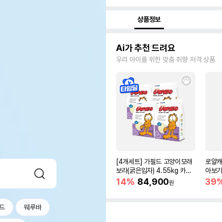
상품정보
Ai가 추천 드려요
우리 아이를 위한 맞춤 취향 저격 상품
[4개세트] 가필드 고양이모래
로얄캐
보라(굵은입자) 4.55kg 카사
아보기(
바모래
14%
84,900
39
원
드
웨루바