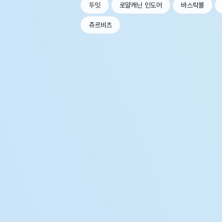
두잇
로얄캐닌 인도어
바스락볼
츄르비츠