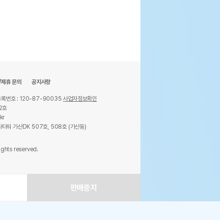
/제휴 문의
공지사항
록번호 : 120-87-90035
사업자정보확인
2호
kr
타워 가산DK 507호, 508호 (가산동)
ights reserved.
판매중지