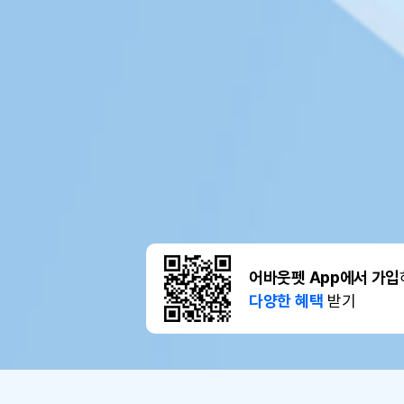
어바웃펫 App에서 가입
다양한 혜택
받기