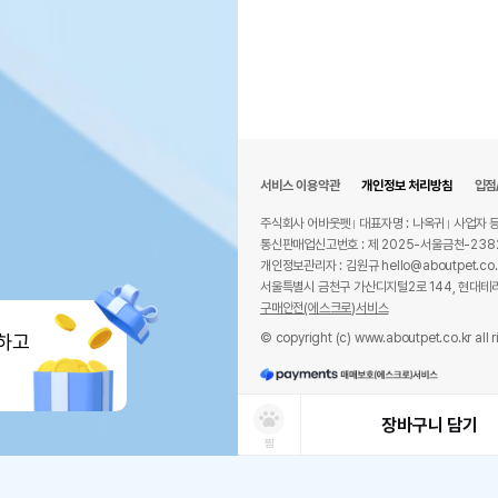
서비스 이용약관
개인정보 처리방침
입점
주식회사 어바웃펫
대표자명 : 나옥귀
사업자 등
통신판매업신고번호 : 제 2025-서울금천-238
개인정보관리자 : 김원규 hello@aboutpet.co.
서울특별시 금천구 가산디지털2로 144, 현대테라
구매안전(에스크로)서비스
© copyright (c) www.aboutpet.co.kr all r
하고
장바구니 담기
찜
상품선택