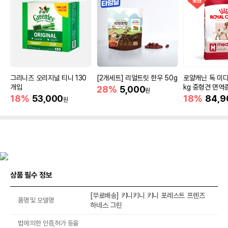
그리니즈 오리지널 티니 130
[2개세트] 리얼트릿 한우 50g
로얄캐닌 독 미디
개입
kg 중형견 면역
28%
5,000
원
18%
53,000
18%
84,9
원
상품 필수 정보
[무료배송] 키니키니 키니 포레스트 프렌즈
품명 및 모델명
하네스 그린
법에 의한 인증,허가 등을