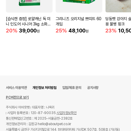
[습식캔 증정] 로얄캐닌 독 미
그리니즈 오리지널 쁘띠뜨 60
딩동펫 강아지 
니 인도어 시니어 3kg 소화도
개입
용 물병 핑크
움
20%
39,000
25%
48,100
23%
10,5
원
원
서비스 이용약관
개인정보 처리방침
입점/제휴 문의
공지사항
PC버전으로 보기
주식회사 어바웃펫
대표자명 : 나옥귀
사업자 등록번호 : 120-87-90035
사업자정보확인
통신판매업신고번호 : 제 2025-서울금천-2382호
개인정보관리자 : 김원규 hello@aboutpet.co.kr
서울특별시 금천구 가산디지털2로 144, 현대테라타워 가산DK 507호, 508호 (가산동)