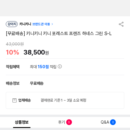
강아지
키니키니
브랜드관 이동
[무료배송] 키니키니 키니 포레스트 프렌즈 하네스 그린 S-L
43,000원
10%
38,500
원
적립혜택
최대
150점
적립
배송정보
무료배송
업체배송
결제완료 기준 1 ~ 3일 소요 예정
상품정보
후기
Q&A
0
0