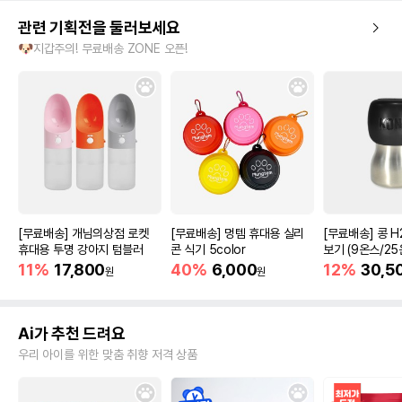
관련 기획전을 둘러보세요
🐶지갑주의! 무료배송 ZONE 오픈!
[무료배송] 개님의상점 로켓
[무료배송] 멍템 휴대용 실리
[무료배송] 콩 H
휴대용 투명 강아지 텀블러
콘 식기 5color
보기 (9온스/25
11%
17,800
40%
6,000
12%
30,5
원
원
Ai가 추천 드려요
우리 아이를 위한 맞춤 취향 저격 상품