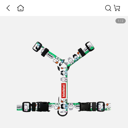
1
/
2