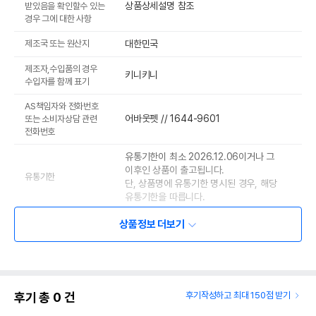
상품상세설명 참조
받았음을 확인할수 있는
경우 그에 대한 사항
제조국 또는 원산지
대한민국
제조자,수입품의 경우
키니키니
수입자를 함께 표기
AS책임자와 전화번호
어바웃펫 // 1644-9601
또는 소비자상담 관련
전화번호
유통기한이 최소 2026.12.06이거나 그
이후인 상품이 출고됩니다.
유통기한
단, 상품명에 유통기한 명시된 경우, 해당
유통기한을 따릅니다.
상품정보 더보기
후기 총
0
건
후기작성하고 최대 150점 받기