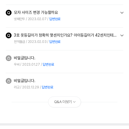
모자 사이즈 변경 가능할까요
넷째만두
2023.02.07
답변완료
3호 옷등길이가 정확히 몇센치인가요? 아이등길이가 42센치인데입힐수있다는건가요?
천억돌금
2023.02.03
답변완료
비밀글입니다.
우씨
2023.01.27
답변완료
비밀글입니다.
라교
2022.12.29
답변완료
Q&A 더보기