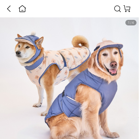
1
/
4