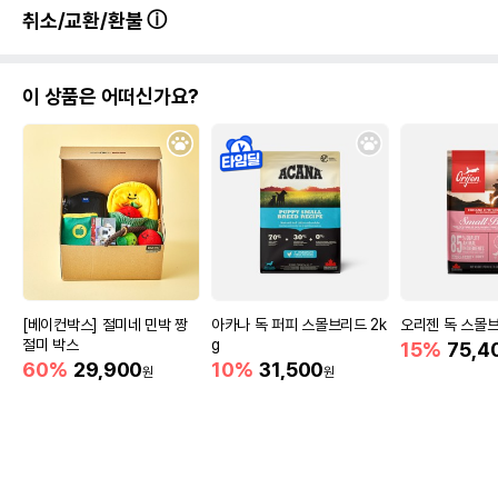
취소/교환/환불
이 상품은 어떠신가요?
[베이컨박스] 절미네 민박 짱
아카나 독 퍼피 스몰브리드 2k
오리젠 독 스몰브
절미 박스
g
15%
75,4
60%
29,900
10%
31,500
원
원