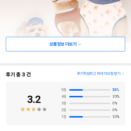
상품정보 더보기
후기 총
3
건
후기작성하고 최대 150점 받기
5
점
33
%
3.2
4
점
33
%
3
점
0
%
2
점
0
%
1
점
33
%