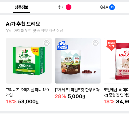
상품정보
후기
Q&A
3
16
Ai가 추천 드려요
우리 아이를 위한 맞춤 취향 저격 상품
그리니즈 오리지널 티니 130
[2개세트] 리얼트릿 한우 50g
로얄캐닌 독 미디
개입
kg 중형견 면역
28%
5,000
원
18%
53,000
18%
84,9
원