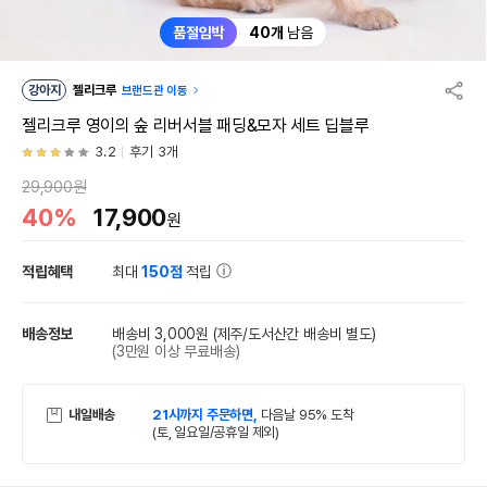
품절임박
40개
남음
강아지
젤리크루
브랜드관 이동
젤리크루 영이의 숲 리버서블 패딩&모자 세트 딥블루
3.2
후기 3개
29,900원
40%
17,900
원
적립혜택
최대
150점
적립
배송정보
배송비 3,000원
(제주/도서산간 배송비 별도)
(3만원 이상 무료배송)
내일배송
21시까지 주문하면,
다음날 95% 도착
(토, 일요일/공휴일 제외)