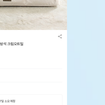
면방석 크림오트밀
 7일 소요 예정