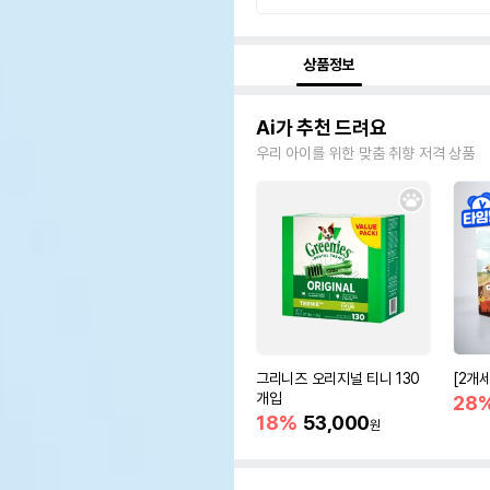
상품정보
Ai가 추천 드려요
우리 아이를 위한 맞춤 취향 저격 상품
그리니즈 오리지널 티니 130
[2개
개입
28
18%
53,000
원