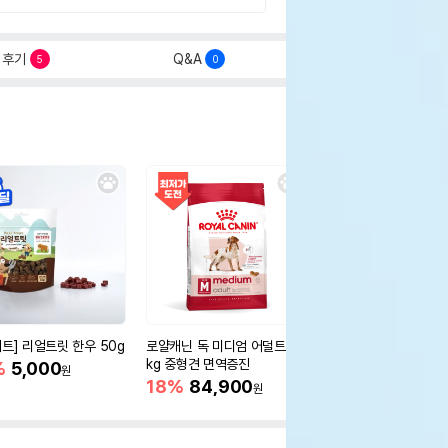
후기
Q&A
5
0
세트] 리얼트릿 한우 50g
로얄캐닌 독 미디엄 어덜트 10
오리젠 독 스몰브리드 4
kg 중형견 면역증진
%
5,000
15%
75,400
원
원
18%
84,900
원