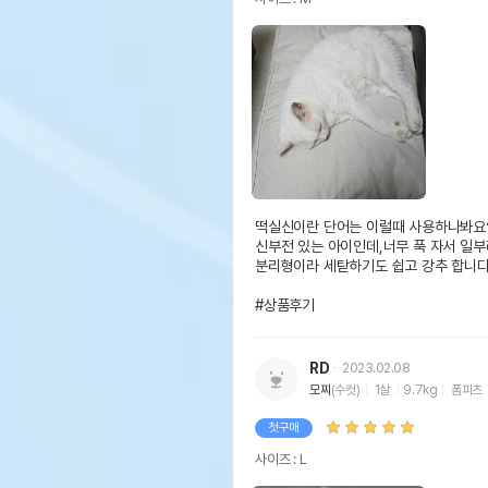
떡실신이란 단어는 이럴때 사용하나봐요^^
신부전 있는 아이인데,너무 푹 자서 일부
분리형이라 세탇하기도 쉽고 강추 합니다.
#상품후기
RD
2023.02.08
모찌
(수컷)
1살
9.7kg
폼피츠
첫구매
사이즈 : L