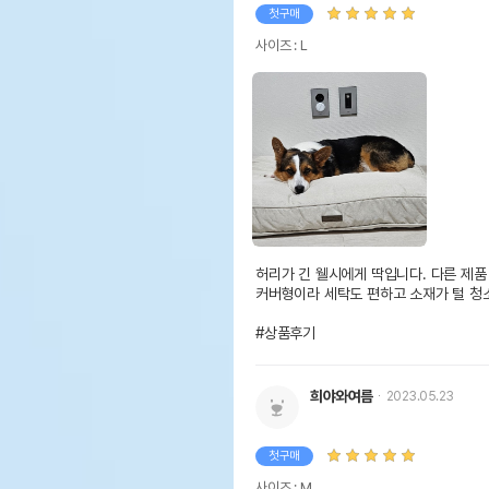
첫구매
사이즈 : L
허리가 긴 웰시에게 딱입니다. 다른 제품
커버형이라 세탁도 편하고 소재가 털 청소
#상품후기
희야와여름
2023.05.23
첫구매
사이즈 : M