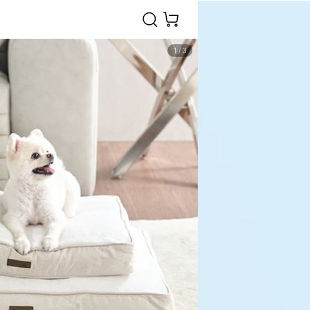
1
/
3