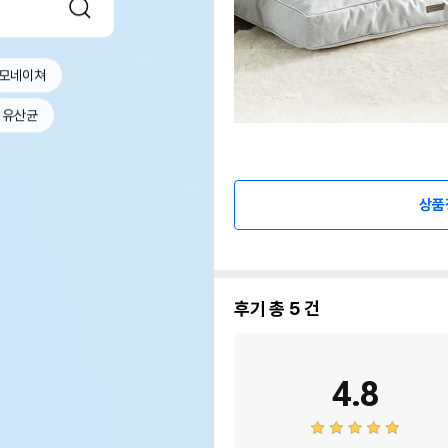
모네이쳐
유산균
상품
후기 총
5
건
4.8