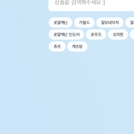
로얄캐닌
가필드
알모네이처
알
로얄캐닌 인도어
로우즈
오리젠
츄르
캐츠랑