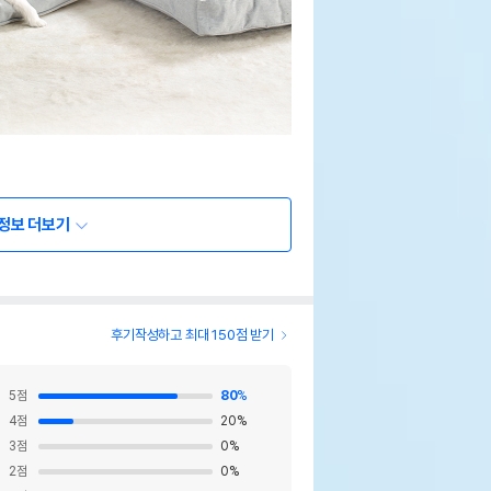
정보 더보기
후기작성하고 최대 150점 받기
5
점
80
%
4
점
20
%
3
점
0
%
2
점
0
%