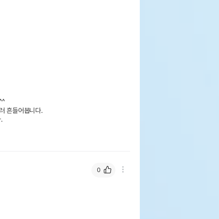


러 흔들어봅니다.



0