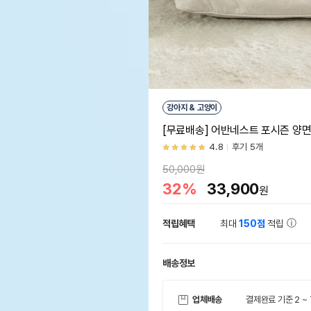
강아지 & 고양이
[무료배송] 어반네스트 포시즌 양
4.8
후기 5개
50,000원
32%
33,900
원
적립혜택
최대
150점
적립
배송정보
업체배송
결제완료 기준 2 ~