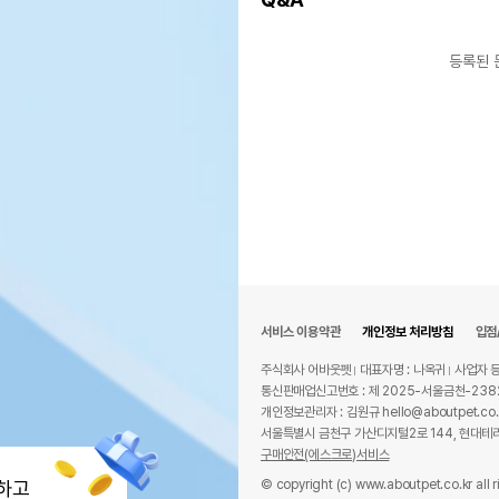
등록된 
서비스 이용약관
개인정보 처리방침
입점
주식회사 어바웃펫
대표자명 : 나옥귀
사업자 등
통신판매업신고번호 : 제 2025-서울금천-238
개인정보관리자 : 김원규 hello@aboutpet.co.
서울특별시 금천구 가산디지털2로 144, 현대테라
구매안전(에스크로)서비스
© copyright (c) www.aboutpet.co.kr all r
하고