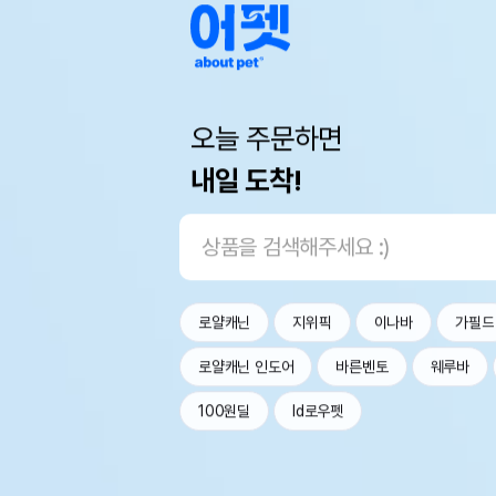
오늘 주문하면
내일 도착!
로얄캐닌
지위픽
이나바
가필드
로얄캐닌 인도어
바른벤토
웨루바
100원딜
Id로우펫