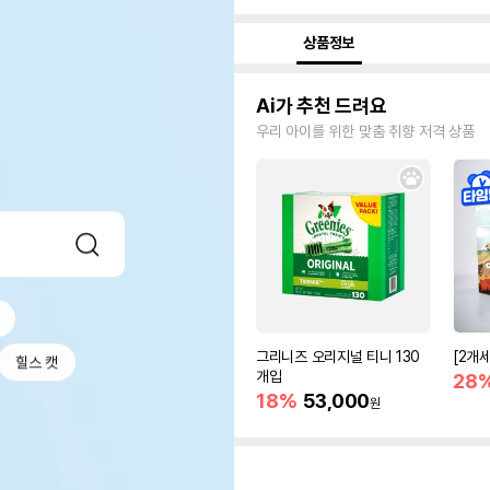
상품정보
Ai가 추천 드려요
우리 아이를 위한 맞춤 취향 저격 상품
그리니즈 오리지널 티니 130
[2개
힐스 캣
개입
28
18%
53,000
원