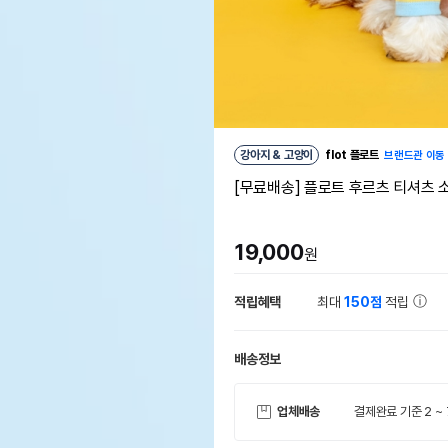
강아지 & 고양이
flot 플로트
브랜드관 이동
[무료배송] 플로트 후르츠 티셔츠 
19,000
원
적립혜택
최대
150점
적립
배송정보
업체배송
결제완료 기준 2 ~