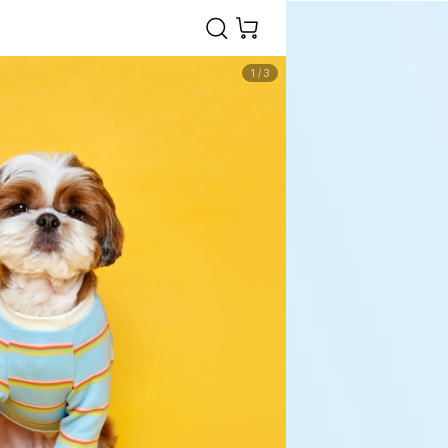
1
/
3