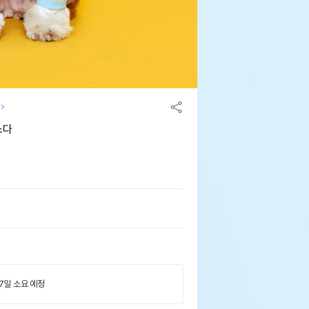
소다
 7일 소요 예정