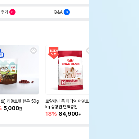
후기
Q&A
0
0
세트] 리얼트릿 한우 50g
로얄캐닌 독 미디엄 어덜트 10
오리젠 독 스몰브리드 4
kg 중형견 면역증진
%
5,000
15%
75,400
원
원
18%
84,900
원