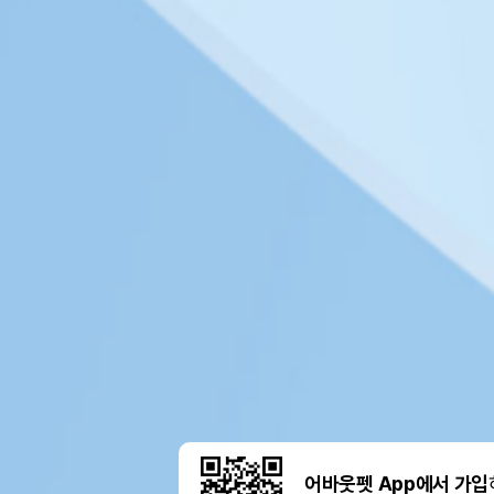
어바웃펫 App에서 가입