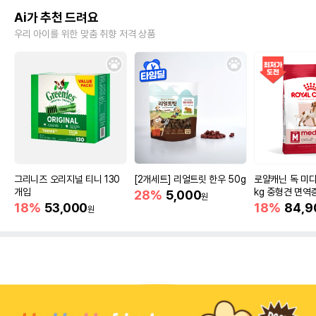
Ai가 추천 드려요
우리 아이를 위한 맞춤 취향 저격 상품
그리니즈 오리지널 티니 130
[2개세트] 리얼트릿 한우 50g
로얄캐닌 독 미디
개입
kg 중형견 면역
28%
5,000
원
18%
53,000
18%
84,9
원