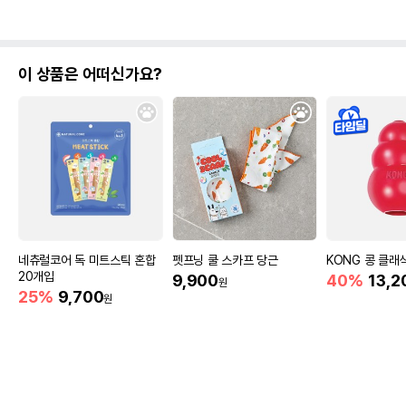
이 상품은 어떠신가요?
네츄럴코어 독 미트스틱 혼합
펫프닝 쿨 스카프 당근
KONG 콩 클래
20개입
9,900
40%
13,2
원
25%
9,700
원