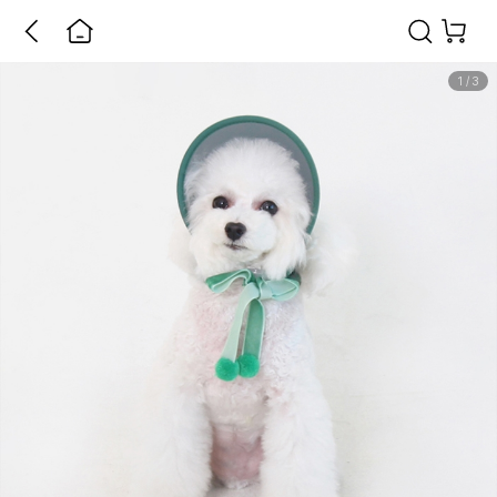
1
/
3