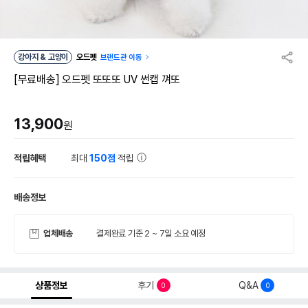
강아지 & 고양이
오드펫
브랜드관 이동
[무료배송] 오드펫 또또또 UV 썬캡 껴또
13,900
원
적립혜택
최대
150점
적립
배송정보
업체배송
결제완료 기준 2 ~ 7일 소요 예정
상품정보
후기
Q&A
0
0