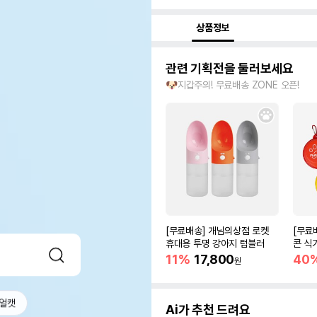
상품정보
관련 기획전을 둘러보세요
🐶지갑주의! 무료배송 ZONE 오픈!
[무료배송] 개님의상점 로켓
[무료
휴대용 투명 강아지 텀블러
콘 식기
11%
17,800
40
원
얼캣
Ai가 추천 드려요