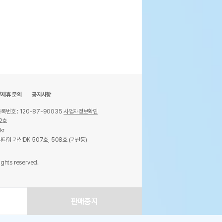
/제휴 문의
공지사항
록번호 : 120-87-90035
사업자정보확인
2호
kr
타워 가산DK 507호, 508호 (가산동)
ights reserved.
판매중지