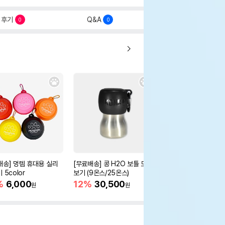
후기
Q&A
0
0
배송] 멍템 휴대용 실리
[무료배송] 콩 H2O 보틀 모아
[무료배송] 콩 트레블 
 5color
보기 (9온스/25온스)
12%
32,300
원
%
6,000
12%
30,500
원
원