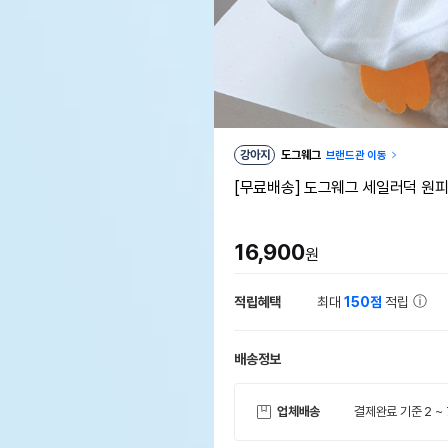
강아지
도그웨그
브랜드관 이동
[무료배송] 도그웨그 세일러덕 원
16,900
원
적립혜택
최대
150점
적립
배송정보
업체배송
결제완료 기준 2 ~