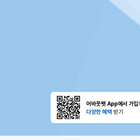
어바웃펫 App에서 가입
다양한 혜택
받기