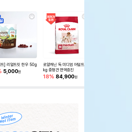
세트] 리얼트릿 한우 50g
로얄캐닌 독 미디엄 어덜트 10
오리젠 독 스몰브리드 4
kg 중형견 면역증진
%
5,000
15%
75,400
원
원
18%
84,900
원