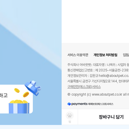
서비스 이용약관
개인정보 처리방침
입점
주식회사 어바웃펫
대표자명 : 나옥귀
사업자 등
통신판매업신고번호 : 제 2025-서울금천-238
개인정보관리자 : 김원규 hello@aboutpet.co.
서울특별시 금천구 가산디지털2로 144, 현대테라
구매안전(에스크로)서비스
© copyright (c) www.aboutpet.co.kr all r
하고
장바구니 담기
찜