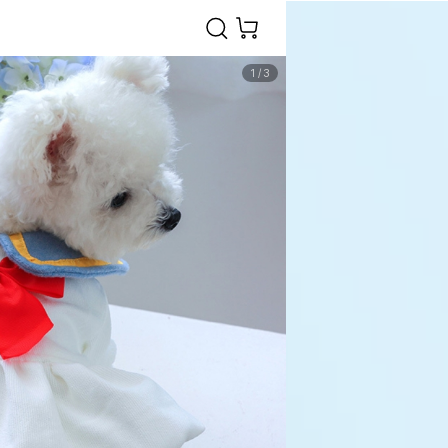
1
/
3