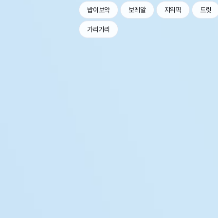
밥이보약
보레알
지위픽
트릿
가리가리