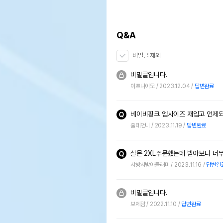
Q&A
비밀글 제외
비밀글입니다.
이쁘니이모
2023.12.04
답변완료
베이비핑크 엠사이즈 재입고 언제
쥴테언니
2023.11.19
답변완료
살몬 2XL주문했는데 받아보니 너무
샤방샤방아들래미
2023.11.16
답변완
비밀글입니다.
보체맘
2022.11.10
답변완료