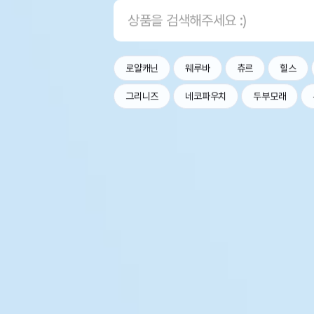
로얄캐닌
웨루바
츄르
힐스
그리니즈
네코파우치
두부모래