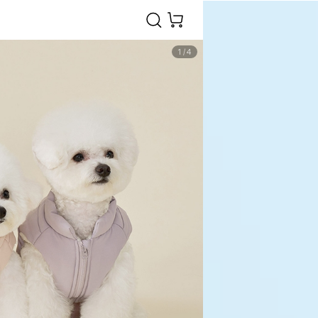
1
/
4