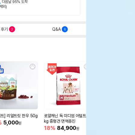
,
다음날 95% 도착
제외)
후기
Q&A
3
6
세트] 리얼트릿 한우 50g
로얄캐닌 독 미디엄 어덜트 10
오리젠 독 스몰브리드 4
kg 중형견 면역증진
%
5,000
15%
75,400
원
원
18%
84,900
원