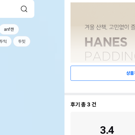
anf캔
두익
두잇
상품
후기 총
3
건
3.4