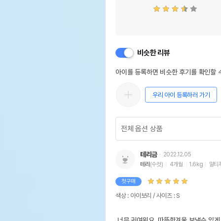
비슷한 리뷰
아이를 등록하면 비슷한 후기를 확인할 수
우리 아이 등록하러 가기
테리금
2022.12.05
테리
(수컷)
4개월
1.6kg
말티
첫구매
색상 : 아이보리 / 사이즈 : S
 너무 귀여워요. 따뜻한겨울 보낼수 있게