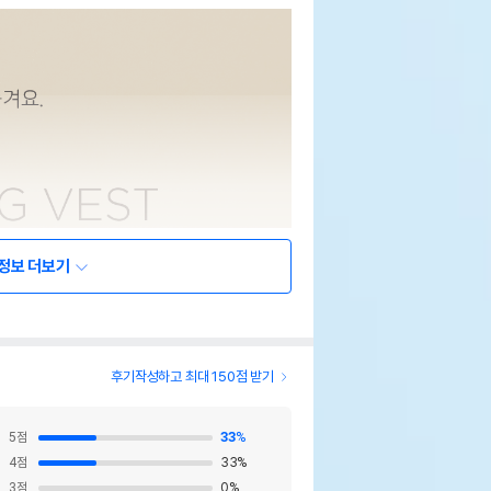
정보 더보기
후기작성하고 최대 150점 받기
5
점
33
%
4
점
33
%
3
점
0
%