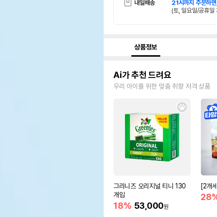
내일배송
21시까지 주문하면
(토, 일요일/공휴일 
상품정보
Ai가 추천 드려요
우리 아이를 위한 맞춤 취향 저격 상품
그리니즈 오리지널 티니 130
[2개
개입
28
18%
53,000
원