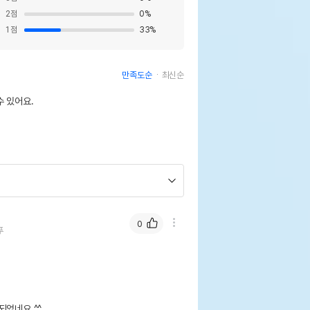
2
점
0
%
1
점
33
%
만족도순
최신순
 있어요.
0
푸
되었네요.^^