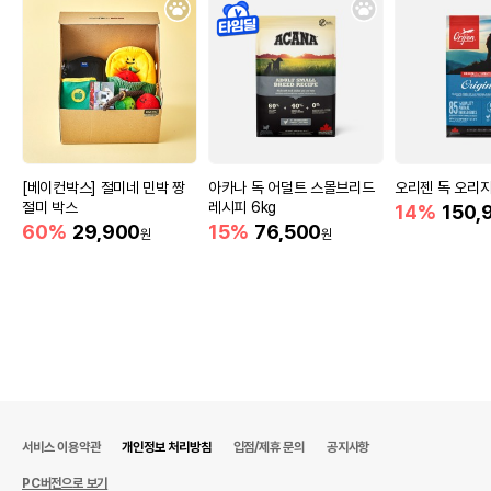
[베이컨박스] 절미네 민박 짱
아카나 독 어덜트 스몰브리드
오리젠 독 오리지널
절미 박스
레시피 6kg
14%
150,
60%
29,900
15%
76,500
원
원
서비스 이용약관
개인정보 처리방침
입점/제휴 문의
공지사항
PC버전으로 보기