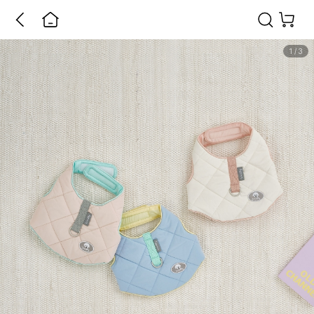
1
/
3