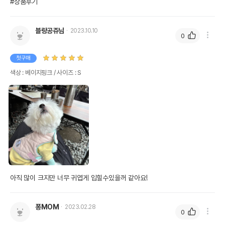
#상품후기
블랑공쥬님
2023.10.10
0
첫구매
색상 : 베이지핑크 / 사이즈 : S
아직 많이 크지만 너무 귀엽게 입힐수있을꺼 같아요!
퐁MOM
2023.02.28
0