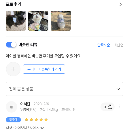
포토 후기
비슷한 리뷰
만족도순
최신순
아이를 등록하면 비슷한 후기를 확인할 수 있어요.
우리 아이 등록하러 가기
이서단
2023.12.19
0
누룽이
(암컷)
7살
4.5kg
포메라니안
첫구매
색상 : 아이보리 / 사이즈 : M