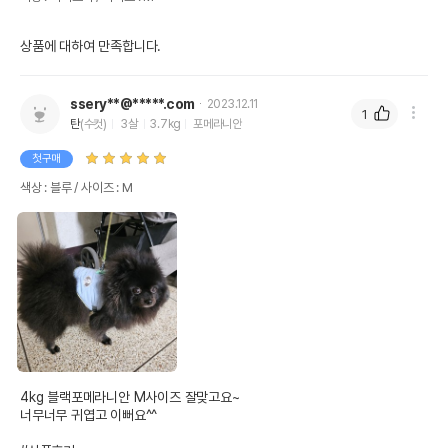
상품에 대하여 만족합니다.
ssery**@*****.com
2023.12.11
1
탄
(수컷)
3살
3.7kg
포메라니안
첫구매
색상 : 블루 / 사이즈 : M
4kg 블랙포메라니안 M사이즈 잘맞고요~

너무너무 귀엽고 이뻐요^^
