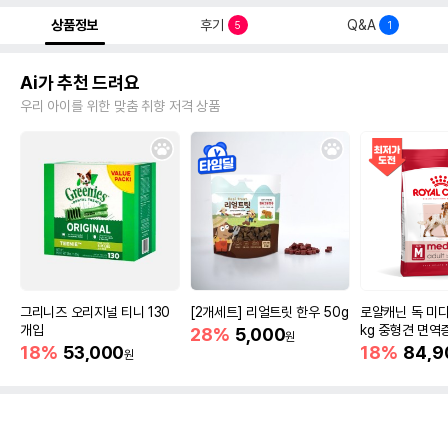
상품정보
후기
Q&A
5
1
Ai가 추천 드려요
우리 아이를 위한 맞춤 취향 저격 상품
그리니즈 오리지널 티니 130
[2개세트] 리얼트릿 한우 50g
로얄캐닌 독 미디
개입
kg 중형견 면역
28%
5,000
원
18%
53,000
18%
84,9
원