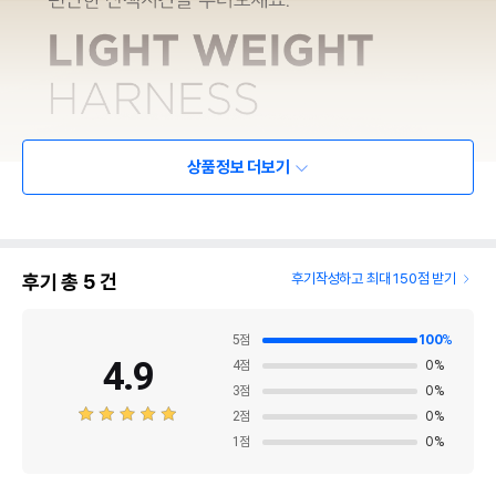
상품정보 더보기
후기 총
5
건
후기작성하고 최대 150점 받기
5
점
100
%
4.9
4
점
0
%
3
점
0
%
2
점
0
%
1
점
0
%