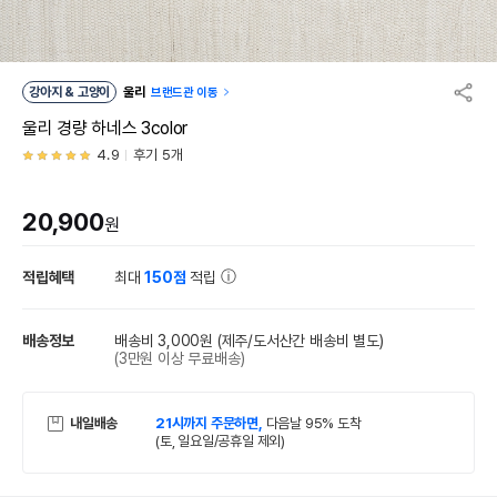
강아지 & 고양이
울리
브랜드관 이동
울리 경량 하네스 3color
4.9
후기 5개
20,900
원
적립혜택
최대
150점
적립
배송정보
배송비 3,000원
(제주/도서산간 배송비 별도)
(3만원 이상 무료배송)
내일배송
21시까지 주문하면,
다음날 95% 도착
(토, 일요일/공휴일 제외)