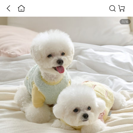
1
/
6