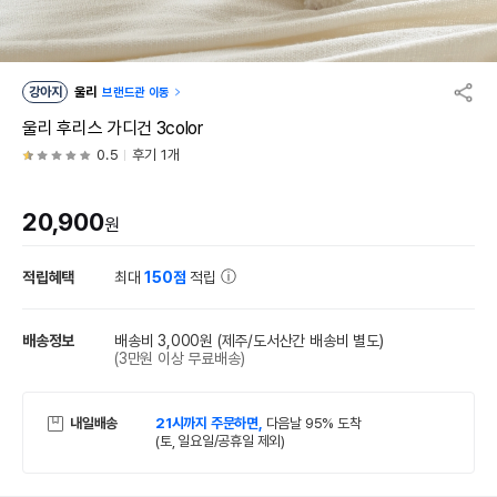
강아지
울리
브랜드관 이동
울리 후리스 가디건 3color
0.5
후기 1개
20,900
원
적립혜택
최대
150점
적립
배송정보
배송비 3,000원
(제주/도서산간 배송비 별도)
(3만원 이상 무료배송)
내일배송
21시까지 주문하면,
다음날 95% 도착
(토, 일요일/공휴일 제외)