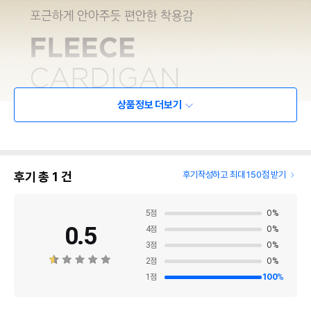
상품정보 더보기
후기 총
1
건
후기작성하고 최대 150점 받기
5
점
0
%
0.5
4
점
0
%
3
점
0
%
2
점
0
%
1
점
100
%