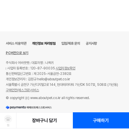
서비스 이용약관
개인정보 처리방침
입점/제휴 문의
공지사항
PC버전으로 보기
주식회사 어바웃펫
대표자명 : 나옥귀
사업자 등록번호 : 120-87-90035
사업자정보확인
통신판매업신고번호 : 제 2025-서울금천-2382호
개인정보관리자 : 김원규 hello@aboutpet.co.kr
서울특별시 금천구 가산디지털2로 144, 현대테라타워 가산DK 507호, 508호 (가산동)
구매안전(에스크로)서비스
© copyright (c) www.aboutpet.co.kr all rights reserved.
장바구니 담기
구매하기
찜