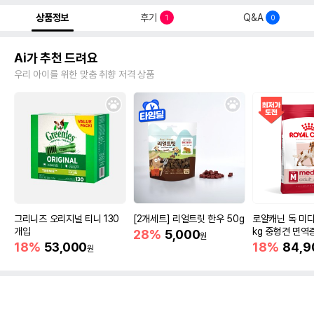
상품정보
후기
Q&A
1
0
Ai가 추천 드려요
우리 아이를 위한 맞춤 취향 저격 상품
그리니즈 오리지널 티니 130
[2개세트] 리얼트릿 한우 50g
로얄캐닌 독 미디
개입
kg 중형견 면역
28%
5,000
원
18%
53,000
18%
84,9
원