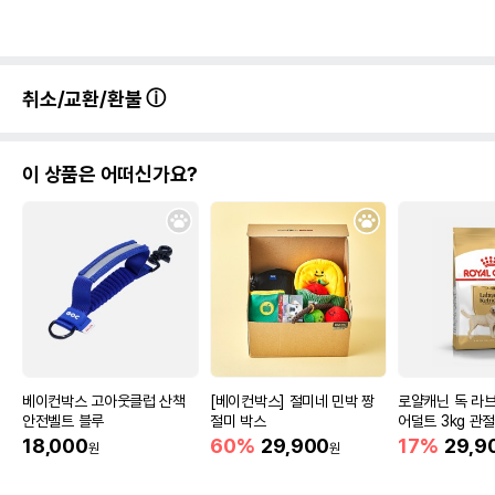
취소/교환/환불
이 상품은 어떠신가요?
베이컨박스 고아웃클럽 산책
[베이컨박스] 절미네 민박 짱
로얄캐닌 독 라
안전벨트 블루
절미 박스
어덜트 3kg 관
18,000
60%
29,900
17%
29,9
원
원