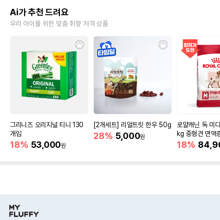
Ai가 추천 드려요
우리 아이를 위한 맞춤 취향 저격 상품
그리니즈 오리지널 티니 130
[2개세트] 리얼트릿 한우 50g
로얄캐닌 독 미디
개입
kg 중형견 면역
28%
5,000
원
18%
53,000
18%
84,9
원