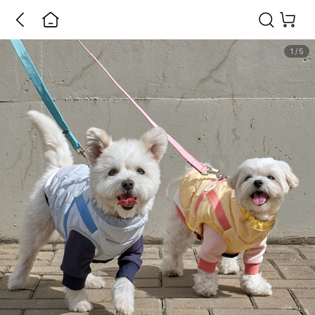
1
/
5