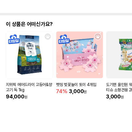
이 상품은 어떠신가요?
지위픽 에어드라이 고등어&양
펫띵 벚꽃놀이 토이 4개입
도기맨 올인원 
고기 독 1kg
티슈 소형견용 
74%
3,000
원
94,000
3,000
원
원