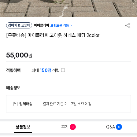
강아지 & 고양이
마이플러피
브랜드관 이동
[무료배송] 마이플러피 고아웃 하네스 패딩 2color
55,000
원
적립혜택
최대
150점
적립
배송정보
업체배송
결제완료 기준 2 ~ 7일 소요 예정
상품정보
후기
Q&A
0
0