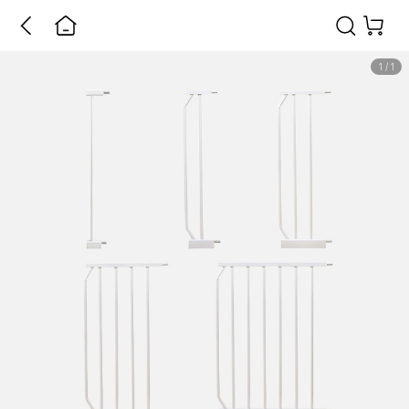
1
/
1