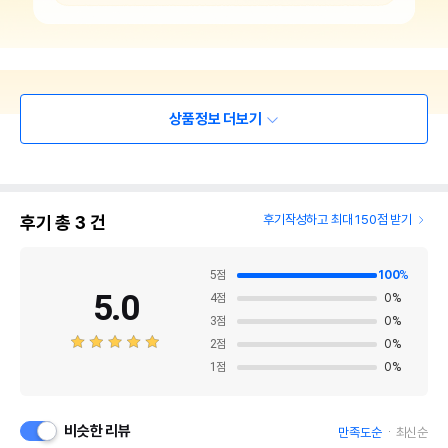
상품정보 더보기
후기 총
3
건
후기작성하고 최대 150점 받기
5
점
100
%
5.0
4
점
0
%
3
점
0
%
2
점
0
%
1
점
0
%
비슷한 리뷰
만족도순
최신순