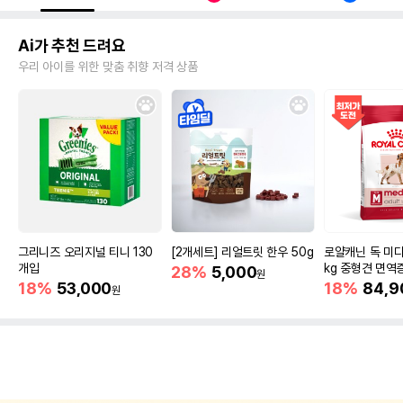
Ai가 추천 드려요
우리 아이를 위한 맞춤 취향 저격 상품
그리니즈 오리지널 티니 130
[2개세트] 리얼트릿 한우 50g
로얄캐닌 독 미디
개입
kg 중형견 면역
28%
5,000
원
18%
53,000
18%
84,9
원