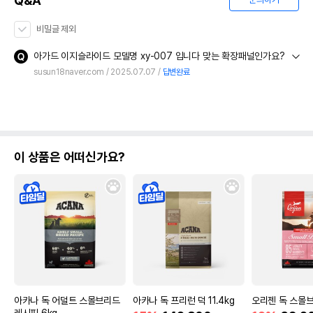
Q&A
비밀글 제외
아가드 이지슬라이드 모델명 xy-007 입니다 맞는 확장패널인가요?
susun18naver.com
2025.07.07
답변완료
이 상품은 어떠신가요?
아카나 독 어덜트 스몰브리드
아카나 독 프리런 덕 11.4kg
오리젠 독 스몰브리