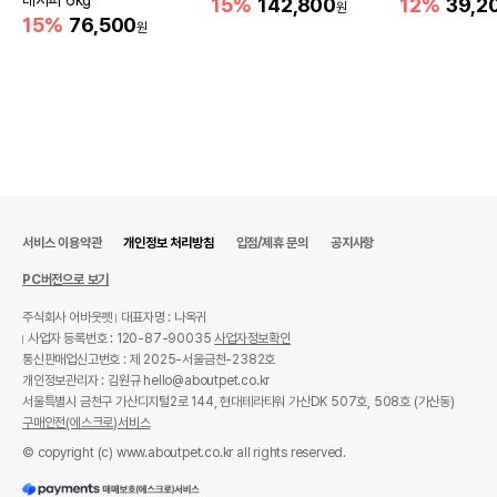
레시피 6kg
15%
142,800
12%
39,2
원
15%
76,500
원
서비스 이용약관
개인정보 처리방침
입점/제휴 문의
공지사항
PC버전으로 보기
주식회사 어바웃펫
대표자명 : 나옥귀
사업자 등록번호 : 120-87-90035
사업자정보확인
통신판매업신고번호 : 제 2025-서울금천-2382호
개인정보관리자 : 김원규 hello@aboutpet.co.kr
서울특별시 금천구 가산디지털2로 144, 현대테라타워 가산DK 507호, 508호 (가산동)
구매안전(에스크로)서비스
© copyright (c) www.aboutpet.co.kr all rights reserved.